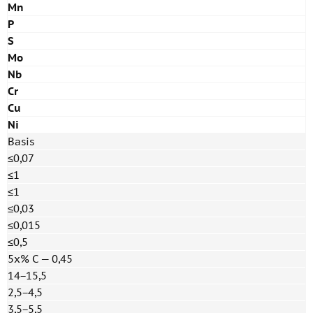
Mn
P
S
Mo
Nb
Cr
Cu
Ni
Basis
≤0,07
≤1
≤1
≤0,03
≤0,015
≤0,5
5x% C — 0,45
14−15,5
2,5−4,5
3,5−5,5