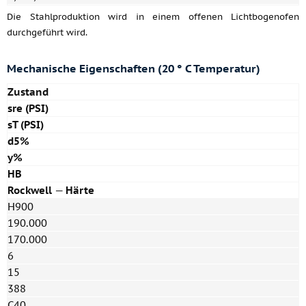
Die Stahlproduktion wird in einem offenen Lichtbogenofen
durchgeführt wird.
Mechanische Eigenschaften (20 ° C Temperatur)
Zustand
sre (PSI)
sT (PSI)
d5%
y%
HB
Rockwell
—
Härte
H900
190.000
170.000
6
15
388
C40