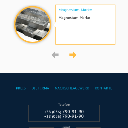
Magnesium-Marke
Magnesium-Marke
PREIS
DIE FIRMA
NACHSCHLAGEWERK
KONTAKTE
Telefon
790-91-90
+38 (056)
790-91-90
+38 (056)
E-mail