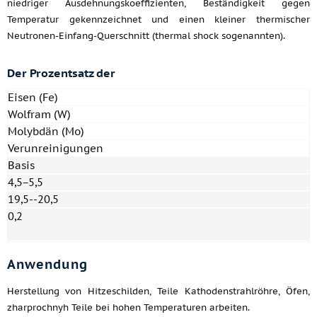
niedriger Ausdehnungskoeffizienten, Beständigkeit gegen
Temperatur gekennzeichnet und einen kleiner thermischer
Neutronen-Einfang-Querschnitt (thermal shock sogenannten).
Der Prozentsatz der
Eisen (Fe)
Wolfram (W)
Molybdän (Mo)
Verunreinigungen
Basis
4,5−5,5
19,5--20,5
0,2
Anwendung
Herstellung von Hitzeschilden, Teile Kathodenstrahlröhre, Öfen,
zharprochnyh Teile bei hohen Temperaturen arbeiten.