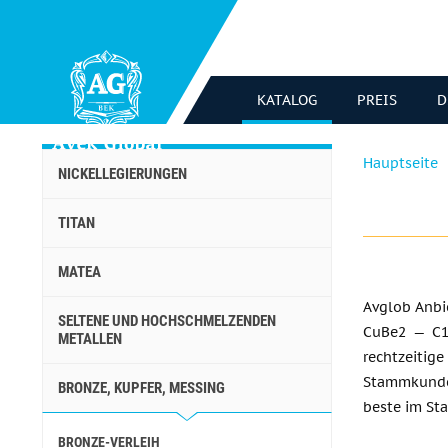
KATALOG
PREIS
D
Hauptseite
NICKELLEGIERUNGEN
TITAN
MATEA
Avglob Anbie
SELTENE UND HOCHSCHMELZENDEN
CuBe2 — C17
METALLEN
rechtzeiti
Stammkunden
BRONZE, KUPFER, MESSING
beste im Sta
BRONZE-VERLEIH