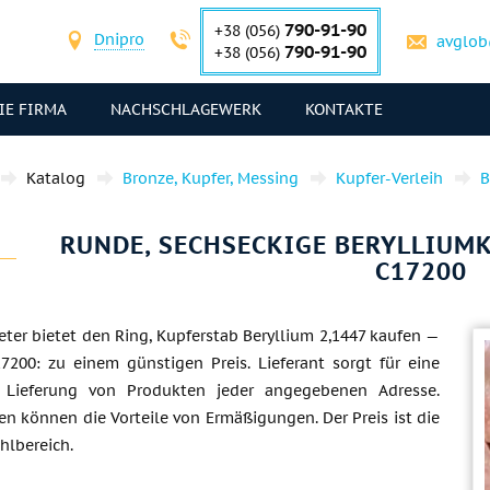
790-91-90
+38 (056)
Dnipro
avglob
790-91-90
+38 (056)
IE FIRMA
NACHSCHLAGEWERK
KONTAKTE
Katalog
Bronze, Kupfer, Messing
Kupfer-Verleih
B
RUNDE, SECHSECKIGE BERYLLIUMKU
C17200
ter bietet den Ring, Kupferstab Beryllium 2,1447 kaufen —
200: zu einem günstigen Preis. Lieferant sorgt für eine
ge Lieferung von Produkten jeder angegebenen Adresse.
 können die Vorteile von Ermäßigungen. Der Preis ist die
hlbereich.