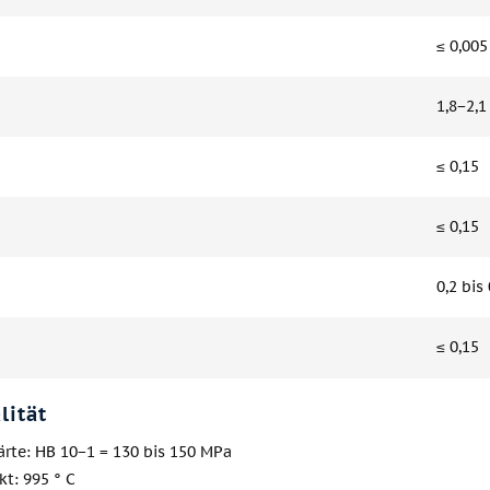
≤ 0,005
1,8−2,1
≤ 0,15
≤ 0,15
0,2 bis 
≤ 0,15
lität
rte: HB 10−1 = 130 bis 150 MPa
t: 995 ° C