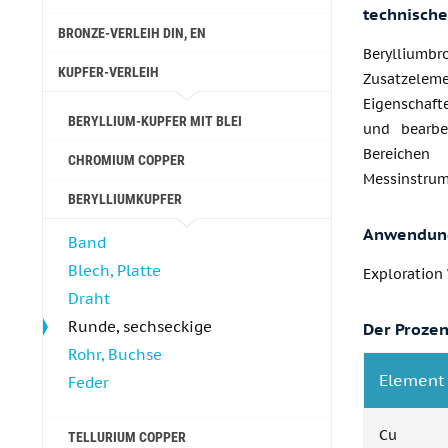
technisch
BRONZE-VERLEIH DIN, EN
Berylliumb
KUPFER-VERLEIH
Zusatzeleme
Eigenschaft
BERYLLIUM-KUPFER MIT BLEI
und bearbe
Bereichen
CHROMIUM COPPER
Messinstrum
BERYLLIUMKUPFER
Anwendun
Band
Blech, Platte
Exploration
Draht
Runde, sechseckige
Der Prozen
Rohr, Buchse
Element
Feder
Cu
TELLURIUM COPPER