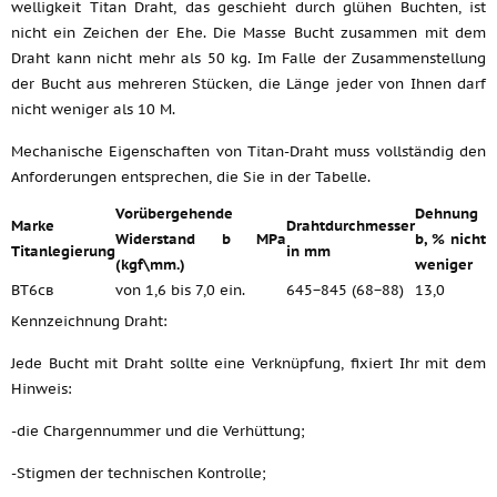
welligkeit Titan Draht, das geschieht durch glühen Buchten, ist
nicht ein Zeichen der Ehe. Die Masse Bucht zusammen mit dem
Draht kann nicht mehr als 50 kg. Im Falle der Zusammenstellung
der Bucht aus mehreren Stücken, die Länge jeder von Ihnen darf
nicht weniger als 10 M.
Mechanische Eigenschaften von Titan-Draht muss vollständig den
Anforderungen entsprechen, die Sie in der Tabelle.
Vorübergehende
Dehnung
Marke
Drahtdurchmesser
Widerstand b MPa
b, % nicht
Titanlegierung
in mm
(kgf\mm.)
weniger
ВТ6св
von 1,6 bis 7,0 ein.
645−845 (68−88)
13,0
Kennzeichnung Draht:
Jede Bucht mit Draht sollte eine Verknüpfung, fixiert Ihr mit dem
Hinweis:
-die Chargennummer und die Verhüttung;
-Stigmen der technischen Kontrolle;