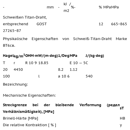
kJ /
-
mm
-
%
-
%
MPa
MPa
m2
Schweißen Titan-Draht,
entsprechend GOST
12
665−865
27265−87
Physikalische Eigenschaften von Schweiß-Titan-Draht Marke
ВТ6св.
3
Hagel
OHM·m
W/(m·deg)
1/Deg
MPa
J/(kg·deg)
kg/m
T
r
R 10 9
18.85
E 10 — 5
C
20
4450
8.2
1.12
100
l
a 10 6
540
Bezeichnung:
Mechanische Eigenschaften:
Streckgrenze bei der bleibende Verformung (редел
sT
Verhältnismäßigkeit), [MPa]
Brinell-Härte [MPa]
HB
Die relative Kontraktion [ % ]
y