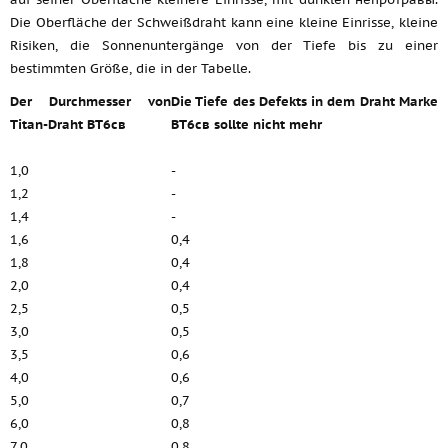
Die Oberfläche der Schweißdraht kann eine kleine Einrisse, kleine
Risiken, die Sonnenuntergänge von der Tiefe bis zu einer
bestimmten Größe, die in der Tabelle.
Der Durchmesser von
Die Tiefe des Defekts in dem Draht Marke
Titan-Draht ВТ6св
ВТ6св sollte nicht mehr
1,0
-
1,2
-
1,4
-
1,6
0,4
1,8
0,4
2,0
0,4
2,5
0,5
3,0
0,5
3,5
0,6
4,0
0,6
5,0
0,7
6,0
0,8
7,0
0,8