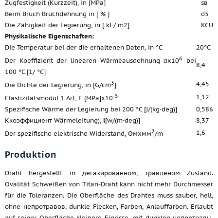
Zugfestigkeit (Kurzzeit), in [MPa]
ѕв
Beim Bruch Bruchdehnung in [ % ]
d5
Die Zähigkeit der Legierung, in [ kJ / m2]
KCU
Physikalische Eigenschaften:
Die Temperatur bei der die erhaltenen Daten, in °C
20°C
6
Der Koeffizient der linearen Wärmeausdehnung αx10
bei
8,4
100 °C [1/ °C]
3
4,45
Die Dichte der Legierung, in [G/cm
]
-5
1,12
Elastizitätsmodul 1 Art, E [MPa]x10
Spezifische Wärme der Legierung bei 200 °C [J/(kg·deg)]
0,586
Ккоэффициент Wärmeleitung),
l
[w/(m·deg)]
8,37
2
1,6
Der spezifische elektrische Widerstand, Омхмм
/m
Produktion
Draht hergestellt in дегазированном, травленом Zustand.
Ovalität Schweißen von Titan-Draht kann nicht mehr Durchmesser
für die Toleranzen. Die Oberfläche des Drahtes muss sauber, hell,
ohne непротравов, dunkle Flecken, Farben, Anlauffarben. Erlaubt
auf seiner Oberfläche kleinere Einrisse, mit dunklen непротравы.