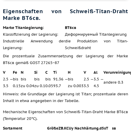
Eigenschaften von Schweiß-Titan-Draht
Marke ВТ6св.
Marke Titanlegierung:
ВТ6св
Klassifizierung der Legierung:
Деформируемый Titanlegierung
Industrielle Anwendung der
die Produktion von Titan-
Legierung:
Schweißdraht
Die prozentuale Zusammensetzung der Legierung der Marke
ВТ6св gemäß GOST 27265−87
V
Fe
N
Si
C
Ti
H
V
Al
Verunreinigun
2.5 —
bis
bis
bis
bis
91.36 —
bis
2.5 —
3.5 —
andere 0.3
3.5
0.15
zu 0.04
zu 0.1
0.05
93.7
zu 0.003
3.5
4.5
Hinweis: die Grundlage der Legierung ist Titan; prozentuale deren
Inhalt in etwa angegeben in der Tabelle.
Mechanische Eigenschaften von Schweiß-Titan-Draht Marke ВТ6св
(Temperatur 20°C).
Sortament
Größe
ZB.
KCU
y
Nachhärtung.
d5
sT
ѕв