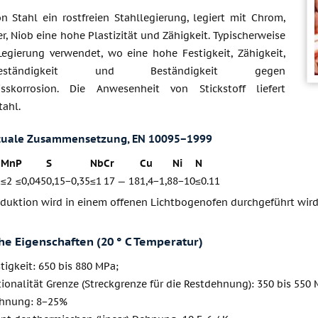
n Stahl ein rostfreien Stahllegierung, legiert mit Chrom,
er, Niob eine hohe Plastizität und Zähigkeit. Typischerweise
Legierung verwendet, wo eine hohe Festigkeit, Zähigkeit,
nsbeständigkeit und Beständigkeit gegen
isskorrosion. Die Anwesenheit von Stickstoff liefert
tahl.
tuale Zusammensetzung, EN 10095−1999
Mn
P
S
Nb
Cr
Cu
Ni
N
1
≤2
≤0,045
0,15−0,35
≤1
17 — 18
1,4−1,8
8−10
≤0.11
oduktion wird in einem offenen Lichtbogenofen durchgeführt wird
e Eigenschaften (20 ° C Temperatur)
tigkeit: 650 bis 880 MPa;
ionalität Grenze (Streckgrenze für die Restdehnung): 350 bis 550
ehnung: 8−25%