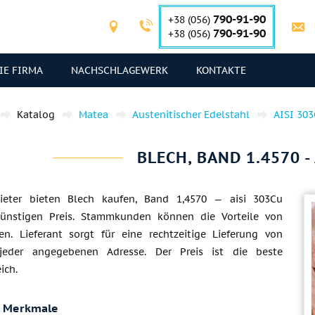
790-91-90
+38 (056)
790-91-90
+38 (056)
IE FIRMA
NACHSCHLAGEWERK
KONTAKTE
Katalog
Matea
Austenitischer Edelstahl
AISI 30
BLECH, BAND 1.4570 -
ieter bieten Blech kaufen, Band 1,4570 — aisi 303Cu
ünstigen Preis. Stammkunden können die Vorteile von
n. Lieferant sorgt für eine rechtzeitige Lieferung von
jeder angegebenen Adresse. Der Preis ist die beste
ich.
e Merkmale