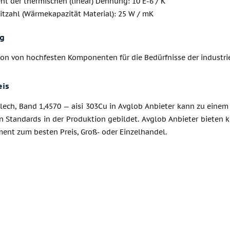
ent der thermischen (linear) Dehnung: 10 E-6 / K
itzahl (Wärmekapazität Material): 25 W / mK
g
ion von hochfesten Komponenten für die Bedürfnisse der industr
eis
lech, Band 1,4570 — aisi 303Cu in Avglob Anbieter kann zu einem 
n Standards in der Produktion gebildet. Avglob Anbieter bieten 
ent zum besten Preis, Groß- oder Einzelhandel.