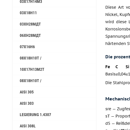
03Х17Н14М3
Diese Art vo
03Х18Н11
Nickel, Kupf
wird diese 
03ХН28МДТ
Korrosio
06ХН28МДТ
Spannungsr
härtenden S
07Х16Н6
Die prozen
08X18H10T /
Fe
C
Si
10Х17Н13М2Т
Basis
≤0,04
≤
08X18H10T /
Die Stahlpr
AISI 305
Mechanisch
AISI 303
sre — Zugfes
LEGIERUNG 1.4307
sT — Proport
d5 — Reißd
AISI 308L