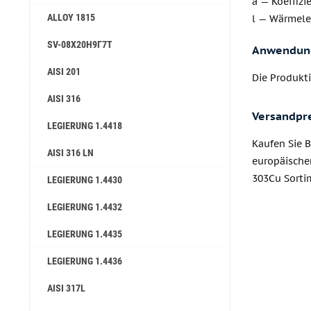
a — Koeffizi
ALLOY 1815
l — Wärmele
SV-08Х20Н9Г7Т
Anwendun
AISI 201
Die Produkt
AISI 316
Versandpr
LEGIERUNG 1.4418
Kaufen Sie B
AISI 316 LN
europäische
303Cu Sortim
LEGIERUNG 1.4430
LEGIERUNG 1.4432
LEGIERUNG 1.4435
LEGIERUNG 1.4436
AISI 317L