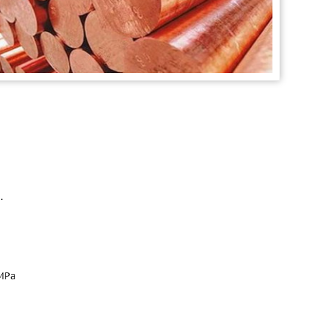
.
 MPa