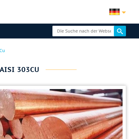
3Cu
 AISI 303CU