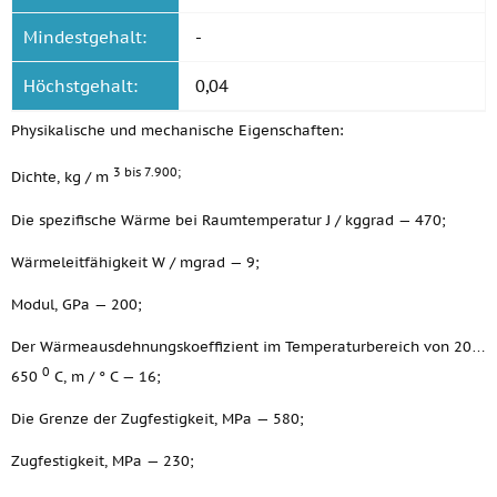
Mindestgehalt:
-
Höchstgehalt:
0,04
Physikalische und mechanische Eigenschaften:
3 bis 7.900;
Dichte, kg / m
Die spezifische Wärme bei Raumtemperatur J / kggrad — 470;
Wärmeleitfähigkeit W / mgrad — 9;
Modul, GPa — 200;
Der Wärmeausdehnungskoeffizient im Temperaturbereich von 20…
0
650
C, m / ° C — 16;
Die Grenze der Zugfestigkeit, MPa — 580;
Zugfestigkeit, MPa — 230;