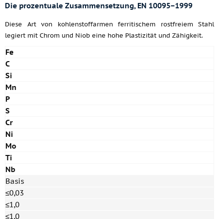
Die prozentuale Zusammensetzung, EN 10095−1999
Diese Art von kohlenstoffarmen ferritischem rostfreiem Stahl
legiert mit Chrom und Niob eine hohe Plastizität und Zähigkeit.
Fe
C
Si
Mn
P
S
Cr
Ni
Mo
Ti
Nb
Basis
≤0,03
≤1,0
≤1,0