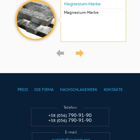
Magnesium-Marke
Magnesium-Marke
PREIS
DIE FIRMA
NACHSCHLAGEWERK
KONTAKTE
Telefon
790-91-90
+38 (056)
790-91-90
+38 (056)
E-mail
avglob@avglob.org