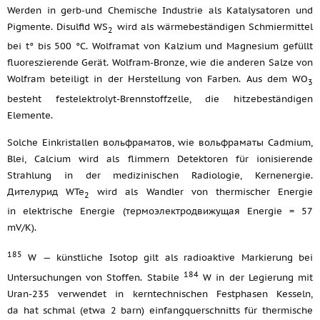
Werden in gerb-und Chemische Industrie als Katalysatoren und
Pigmente. Disulfid WS
wird als wärmebeständigen Schmiermittel
2
bei t° bis 500 °C. Wolframat von Kalzium und Magnesium gefüllt
fluoreszierende Gerät. Wolfram-Bronze, wie die anderen Salze von
Wolfram beteiligt in der Herstellung von Farben. Aus dem WO
3
besteht festelektrolyt-Brennstoffzelle, die hitzebeständigen
Elemente.
Solche Einkristallen вольфраматов, wie вольфраматы Cadmium,
Blei, Calcium wird als flimmern Detektoren für ionisierende
Strahlung in der medizinischen Radiologie, Kernenergie.
Дителурид WTe
wird als Wandler von thermischer Energie
2
in elektrische Energie (термоэлектродвижущая Energie = 57
mV/K).
185
W — künstliche Isotop gilt als radioaktive Markierung bei
184
Untersuchungen von Stoffen. Stabile
W in der Legierung mit
Uran-235 verwendet in kerntechnischen Festphasen Kesseln,
da hat schmal (etwa 2 barn) einfangquerschnitts für thermische