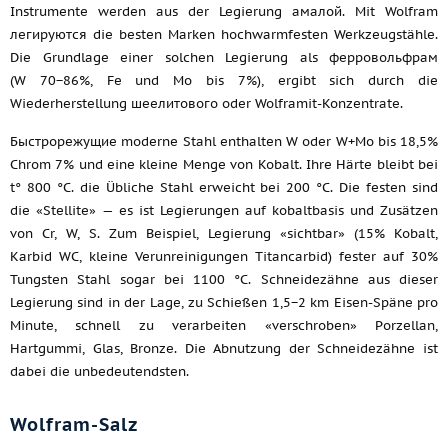
Instrumente werden aus der Legierung амалой. Mit Wolfram
легируются die besten Marken hochwarmfesten Werkzeugstähle.
Die Grundlage einer solchen Legierung als ферровольфрам
(W 70−86%, Fe und Mo bis 7%), ergibt sich durch die
Wiederherstellung шеелитового oder Wolframit-Konzentrate.
Быстрорежущие moderne Stahl enthalten W oder W+Mo bis 18,5%
Chrom 7% und eine kleine Menge von Kobalt. Ihre Härte bleibt bei
t° 800 °C. die Übliche Stahl erweicht bei 200 °C. Die festen sind
die «Stellite» — es ist Legierungen auf kobaltbasis und Zusätzen
von Cr, W, S. Zum Beispiel, Legierung «sichtbar» (15% Kobalt,
Karbid WC, kleine Verunreinigungen Titancarbid) fester auf 30%
Tungsten Stahl sogar bei 1100 °C. Schneidezähne aus dieser
Legierung sind in der Lage, zu Schießen 1,5−2 km Eisen-Späne pro
Minute, schnell zu verarbeiten «verschroben» Porzellan,
Hartgummi, Glas, Bronze. Die Abnutzung der Schneidezähne ist
dabei die unbedeutendsten.
Wolfram-Salz