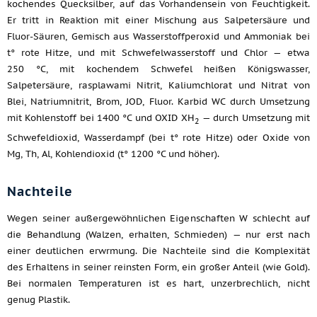
kochendes Quecksilber, auf das Vorhandensein von Feuchtigkeit.
Er tritt in Reaktion mit einer Mischung aus Salpetersäure und
Fluor-Säuren, Gemisch aus Wasserstoffperoxid und Ammoniak bei
t° rote Hitze, und mit Schwefelwasserstoff und Chlor — etwa
250 °C, mit kochendem Schwefel heißen Königswasser,
Salpetersäure, rasplawami Nitrit, Kaliumchlorat und Nitrat von
Blei, Natriumnitrit, Brom, JOD, Fluor. Karbid WC durch Umsetzung
mit Kohlenstoff bei 1400 °C und OXID XH
— durch Umsetzung mit
2
Schwefeldioxid, Wasserdampf (bei t° rote Hitze) oder Oxide von
Mg, Th, Al, Kohlendioxid (t° 1200 °C und höher).
Nachteile
Wegen seiner außergewöhnlichen Eigenschaften W schlecht auf
die Behandlung (Walzen, erhalten, Schmieden) — nur erst nach
einer deutlichen erwrmung. Die Nachteile sind die Komplexität
des Erhaltens in seiner reinsten Form, ein großer Anteil (wie Gold).
Bei normalen Temperaturen ist es hart, unzerbrechlich, nicht
genug Plastik.