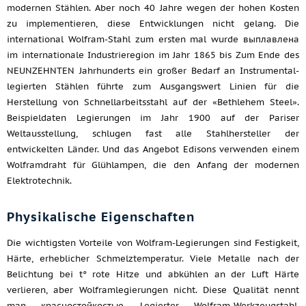
modernen Stählen. Aber noch 40 Jahre wegen der hohen Kosten
zu implementieren, diese Entwicklungen nicht gelang. Die
international Wolfram-Stahl zum ersten mal wurde выплавлена
im internationale Industrieregion im Jahr 1865 bis Zum Ende des
NEUNZEHNTEN Jahrhunderts ein großer Bedarf an Instrumental-
legierten Stählen führte zum Ausgangswert Linien für die
Herstellung von Schnellarbeitsstahl auf der «Bethlehem Steel».
Beispieldaten Legierungen im Jahr 1900 auf der Pariser
Weltausstellung, schlugen fast alle Stahlhersteller der
entwickelten Länder. Und das Angebot Edisons verwenden einem
Wolframdraht für Glühlampen, die den Anfang der modernen
Elektrotechnik.
Physikalische Eigenschaften
Die wichtigsten Vorteile von Wolfram-Legierungen sind Festigkeit,
Härte, erheblicher Schmelztemperatur. Viele Metalle nach der
Belichtung bei t° rote Hitze und abkühlen an der Luft Härte
verlieren, aber Wolframlegierungen nicht. Diese Qualität nennt
man красностойкостью. Legierter Wolfram-Werkzeugstahl,