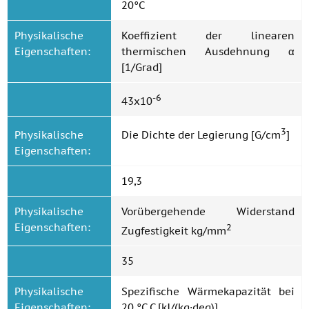
20°C
Physikalische
Koeffizient der linearen
Eigenschaften:
thermischen Ausdehnung α
[1/Grad]
-6
43x10
3
Physikalische
Die Dichte der Legierung [G/cm
]
Eigenschaften:
19,3
Physikalische
Vorübergehende Widerstand
Eigenschaften:
2
Zugfestigkeit kg/mm
35
Physikalische
Spezifische Wärmekapazität bei
Eigenschaften:
20 °C C [kJ/(kg·deg)]