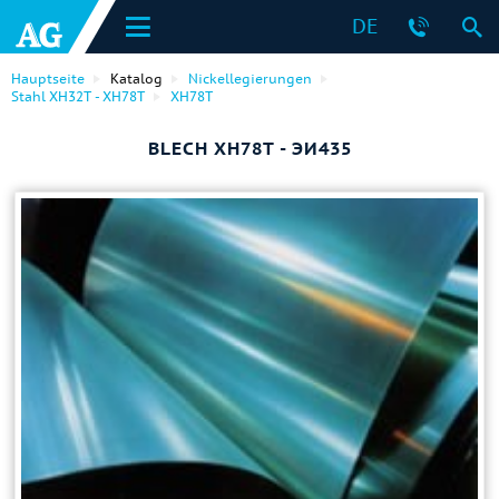
DE
Hauptseite
Katalog
Nickellegierungen
Stahl ХН32Т - ХН78Т
ХН78Т
BLECH ХН78Т - ЭИ435