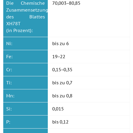
Die Chemische
70,003−80,85
Zusammensetzung
des Blattes
ХН78Т
(in Prozent):
Ni:
bis zu 6
Fe:
19−22
Cr:
0,15−0,35
Ti:
bis zu 0,7
Mn:
bis zu 0,8
Si:
0,015
P:
bis 0,12