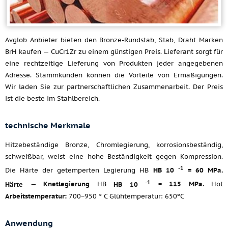
Avglob Anbieter bieten den Bronze-Rundstab, Stab, Draht Marken
BrH kaufen — CuCr1Zr zu einem günstigen Preis. Lieferant sorgt für
eine rechtzeitige Lieferung von Produkten jeder angegebenen
Adresse. Stammkunden können die Vorteile von Ermäßigungen.
Wir laden Sie zur partnerschaftlichen Zusammenarbeit. Der Preis
ist die beste im Stahlbereich.
technische Merkmale
Hitzebeständige Bronze, Chromlegierung, korrosionsbeständig,
schweißbar, weist eine hohe Beständigkeit gegen Kompression.
-1
Die Härte der getemperten Legierung HB
HB 10
= 60 MPa.
-1
Härte
—
Knetlegierung
HB
HB 10
=
115 MPa.
Hot
Arbeitstemperatur:
700−950 ° C Glühtemperatur: 650ºC
Anwendung