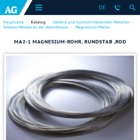
DE
Hauptseite
Katalog
Seltene und hochschmelzenden Metallen
Seltene Metalle an der Abendkasse
Magnesium-Marke
МА2-1 MAGNESIUM-ROHR, RUNDSTAB ,ROD