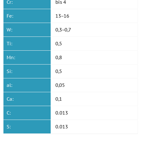
Cr:
bis 4
Fe:
13−16
W:
0,3−0,7
Ti:
0,5
Mn:
0,8
Si:
0,5
al:
0,05
Ca:
0,1
C:
0.013
S:
0.013