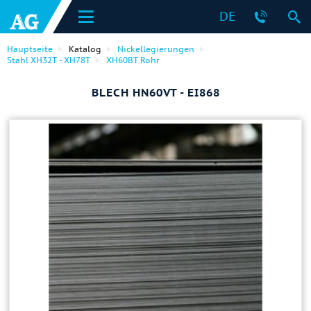
DE
Hauptseite
Katalog
Nickellegierungen
Stahl ХН32Т - ХН78Т
ХН60ВТ Rohr
BLECH HN60VT - EI868