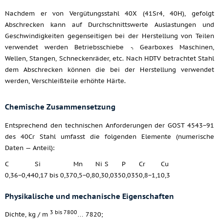
Nachdem er von Vergütungsstahl 40X (41Sr4, 40H), gefolgt
Abschrecken kann auf Durchschnittswerte Auslastungen und
Geschwindigkeiten gegenseitigen bei der Herstellung von Teilen
verwendet werden Betriebsschiebe -. Gearboxes Maschinen,
Wellen, Stangen, Schneckenräder, etc. Nach HDTV betrachtet Stahl
dem Abschrecken können die bei der Herstellung verwendet
werden, Verschleißteile erhöhte Härte.
Chemische Zusammensetzung
Entsprechend den technischen Anforderungen der GOST 4543−91
des 40Cr Stahl umfasst die folgenden Elemente (numerische
Daten — Anteil):
C
Si
Mn
Ni
S
P
Cr
Cu
0,36−0,44
0,17 bis 0,37
0,5−0,8
0,3
0,035
0,035
0,8−1,1
0,3
Physikalische und mechanische Eigenschaften
3 bis 7800
Dichte, kg / m
… 7820;