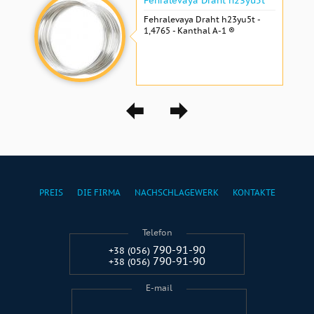
Fehralevaya Draht h23yu5t
Fehralevaya Draht h23yu5t -
1,4765 - Kanthal A-1 ®
PREIS
DIE FIRMA
NACHSCHLAGEWERK
KONTAKTE
Telefon
790-91-90
+38 (056)
790-91-90
+38 (056)
E-mail