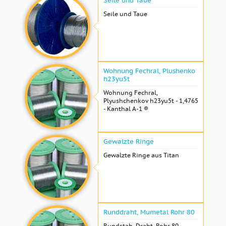
Seile und Taue
Seile und Taue
Wohnung Fechral, ​​Plushenko
h23yu5t
Wohnung Fechral, ​​
Plyushchenkov h23yu5t - 1,4765
- Kanthal A-1 ®
Gewalzte Ringe
Gewalzte Ringe aus Titan
Runddraht, Mumetal Rohr 80
Rundstab, Draht, Rohr 80