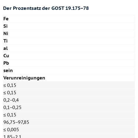
Der Prozentsatz der
GOST 19.175−78
Fe
Si
Ni
Ti
al
Cu
Pb
sein
Verunreinigungen
≤ 0,15
≤ 0,15
0,2−0,4
0,1−0,25
≤ 0,15
96,75−97,85
≤ 0,005
1,85−2,1