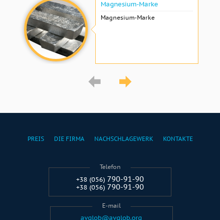
Magnesium-Marke
Magnesium-Marke
PREIS
DIE FIRMA
NACHSCHLAGEWERK
KONTAKTE
Telefon
790-91-90
+38 (056)
790-91-90
+38 (056)
E-mail
avglob@avglob.org