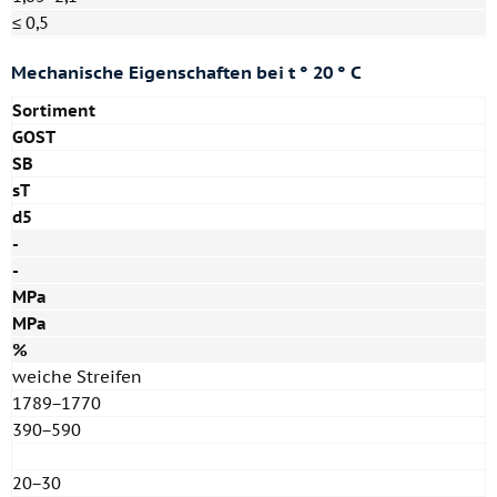
≤ 0,5
Mechanische Eigenschaften bei t ° 20 ° C
Sortiment
GOST
SB
sT
d5
-
-
MPa
MPa
%
weiche Streifen
1789−1770
390−590
20−30