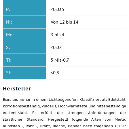
P:
≤0,035
Ni:
Von 12 bis 14
Mo:
3 bis 4
S:
≤0,02
Ti:
5·Mit-0,7
Si:
≤0,8
Hersteller
Выплавляется in einem Lichtbogenofen. Klassifiziert als Edelstahl,
korrosionsbeständig, vulgaris, Hochwarmfeste und hitzebeständige
Austenitstahl. Es erfüllt die strengen Anforderungen der
staatlichen Standard. Hergestellt folgende Arten von Miete:
Rundstab -, Rohr -, Draht, Bleche, Bänder nach folgenden GOST: