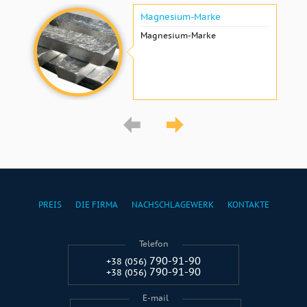
Magnesium-Marke
Magnesium-Marke
PREIS
DIE FIRMA
NACHSCHLAGEWERK
KONTAKTE
Telefon
790-91-90
+38 (056)
790-91-90
+38 (056)
E-mail