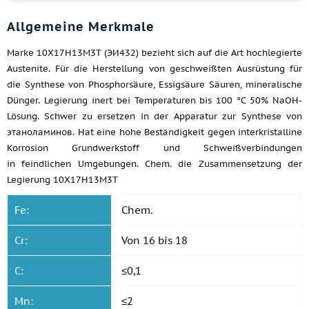
Allgemeine Merkmale
Marke 10Х17Н13М3Т (ЭИ432) bezieht sich auf die Art hochlegierte
Austenite. Für die Herstellung von geschweißten Ausrüstung für
die Synthese von Phosphorsäure, Essigsäure Säuren, mineralische
Dünger. Legierung inert bei Temperaturen bis 100 °C 50% NaOH-
Lösung. Schwer zu ersetzen in der Apparatur zur Synthese von
этаноламинов. Hat eine hohe Beständigkeit gegen interkristalline
Korrosion Grundwerkstoff und Schweißverbindungen
in feindlichen Umgebungen. Chem. die Zusammensetzung der
Legierung 10Х17Н13М3Т
Fe:
Chem.
Cr:
Von 16 bis 18
C:
≤0,1
Mn:
≤2