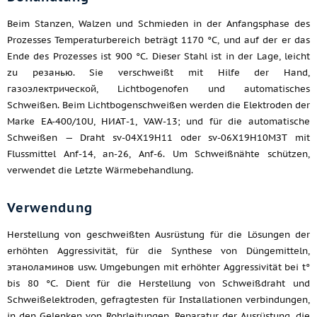
Beim Stanzen, Walzen und Schmieden in der Anfangsphase des
Prozesses Temperaturbereich beträgt 1170 °C, und auf der er das
Ende des Prozesses ist 900 °C. Dieser Stahl ist in der Lage, leicht
zu резанью. Sie verschweißt mit Hilfe der Hand,
газоэлектрической, Lichtbogenofen und automatisches
Schweißen. Beim Lichtbogenschweißen werden die Elektroden der
Marke EA-400/10U, НИАТ-1, VAW-13; und für die automatische
Schweißen — Draht sv-04Х19Н11 oder sv-06Х19Н10МЗТ mit
Flussmittel Anf-14, an-26, Anf-6. Um Schweißnähte schützen,
verwendet die Letzte Wärmebehandlung.
Verwendung
Herstellung von geschweißten Ausrüstung für die Lösungen der
erhöhten Aggressivität, für die Synthese von Düngemitteln,
этаноламинов usw. Umgebungen mit erhöhter Aggressivität bei t°
bis 80 °C. Dient für die Herstellung von Schweißdraht und
Schweißelektroden, gefragtesten für Installationen verbindungen,
in den Gelenken von Rohrleitungen, Reparatur der Ausrüstung, die