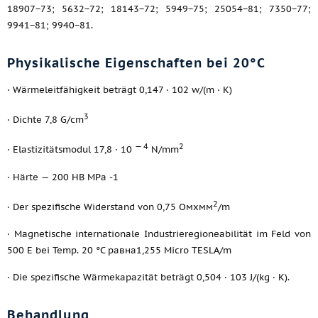
18907−73; 5632−72; 18143−72; 5949−75; 25054−81; 7350−77;
9941−81; 9940−81.
Physikalische Eigenschaften bei 20°C
· Wärmeleitfähigkeit beträgt 0,147 · 102 w/(m · K)
3
· Dichte 7,8 G/cm
— 4
2
· Elastizitätsmodul 17,8 · 10
N/mm
· Härte — 200 HB MPa -1
2
· Der spezifische Widerstand von 0,75 Омхмм
/m
· Magnetische internationale Industrieregioneabilität im Feld von
500 E bei Temp. 20 °C равна1,255 Micro TESLA/m
· Die spezifische Wärmekapazität beträgt 0,504 · 103 J/(kg · K).
Behandlung