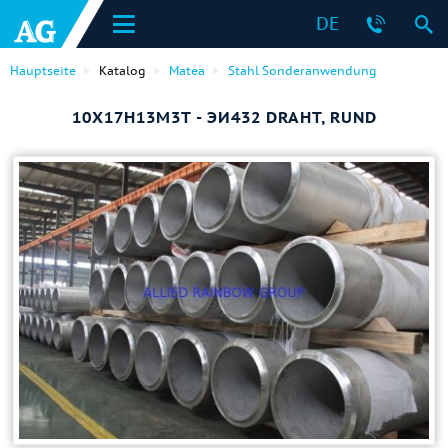
DE
Hauptseite
Katalog
Matea
Stahl Sonderanwendung
10Х17Н13М3Т - ЭИ432 DRAHT, RUND