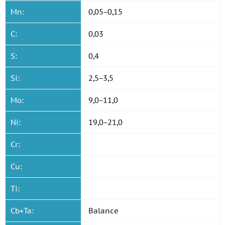
Mn:
0,05−0,15
C:
0,03
S:
0,4
Si:
2,5−3,5
Mo:
9,0−11,0
Ni:
19,0−21,0
Cr:
Cu:
Ti:
Cb+Ta:
Balance