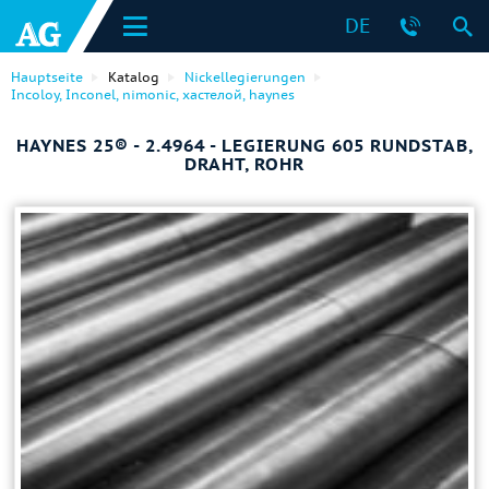
DE
Hauptseite
Katalog
Nickellegierungen
Incoloy, Inconel, nimonic, хастелой, haynes
HAYNES 25® - 2.4964 - LEGIERUNG 605 RUNDSTAB,
DRAHT, ROHR