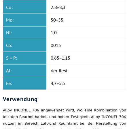
Cu:
2.8−8,3
Mo:
50−55
Ni:
1,0
Co:
0015
S + P:
0,65−1,15
Al:
der Rest
Fe:
4,7−5,5
Verwendung
Alloy INCONEL 706 angewendet wird, wo eine Kombination von
leichten Bearbeitbarkeit und hohen Festigkeit. Alloy INCONEL 706
nutzen im Bereich Luft-und Raumfahrt bei der Herstellung von