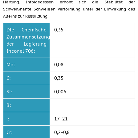
Härtung. Infolgedessen erhöht sich die Stabilität der
Schweißnähte Schweißen Verformung unter der Einwirkung des
Alterns zur Rissbildung.
Die Chemische
0,35
Zusammensetzung
der Legierung
Inconel 706:
Mn:
0,08
C:
0,35
Si:
0,006
B:
:
17−21
Cr:
0,2−0,8