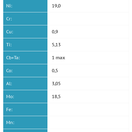
Ni:
19,0
Cr:
Cu:
0,9
Ti:
5,13
Cb+Ta:
1 max
Co:
0,5
Al:
3,05
Mo:
18,5
Fe:
Mn: