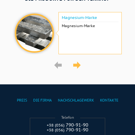
Magnesium-Marke
Magnesium-Marke
PREIS
DIE FIRMA
NACHSCHLAGEWERK
KONTAKTE
Telefon
790-91-90
+38 (056)
790-91-90
+38 (056)