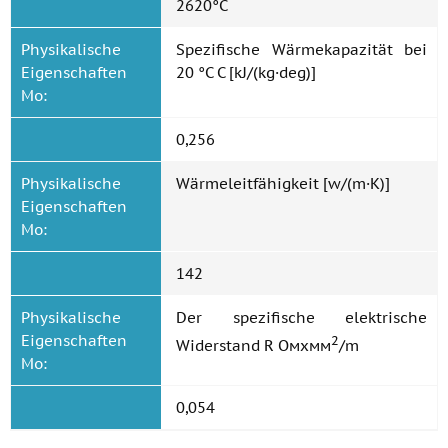
2620°C
Physikalische
Spezifische Wärmekapazität bei
Eigenschaften
20 °C C [kJ/(kg·deg)]
Mo:
0,256
Physikalische
Wärmeleitfähigkeit [w/(m·K)]
Eigenschaften
Mo:
142
Physikalische
Der spezifische elektrische
Eigenschaften
2
Widerstand R Омхмм
/m
Mo:
0,054