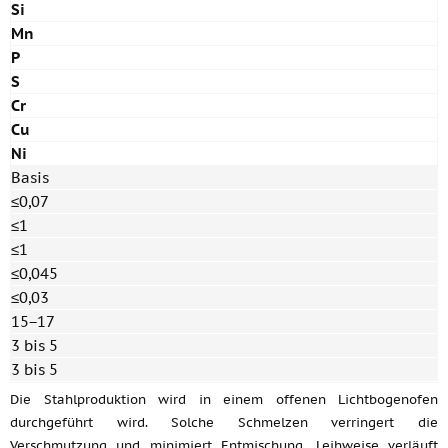
Si
Mn
P
S
Cr
Cu
Ni
Basis
≤0,07
≤1
≤1
≤0,045
≤0,03
15−17
3 bis 5
3 bis 5
Die Stahlproduktion wird in einem offenen Lichtbogenofen
durchgeführt wird. Solche Schmelzen verringert die
Verschmutzung und minimiert Entmischung. Leihweise verläuft