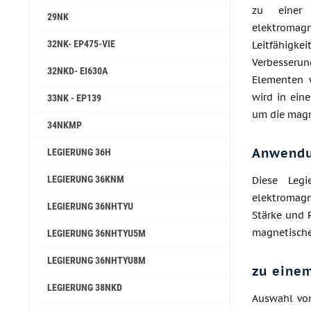
zu einer
29NK
elektromagn
32NK- EP475-VIE
Leitfähigk
Verbesseru
32NKD- EI630A
Elementen w
wird in ein
33NK - EP139
um die magn
34NKMP
Anwend
LEGIERUNG 36H
LEGIERUNG 36KNM
Diese Legi
elektromagn
LEGIERUNG 36NHTYU
Stärke und 
magnetische
LEGIERUNG 36NHTYU5M
LEGIERUNG 36NHTYU8M
zu einem
LEGIERUNG 38NKD
Auswahl von