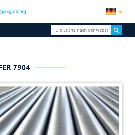
@avglob.org
FER 7904