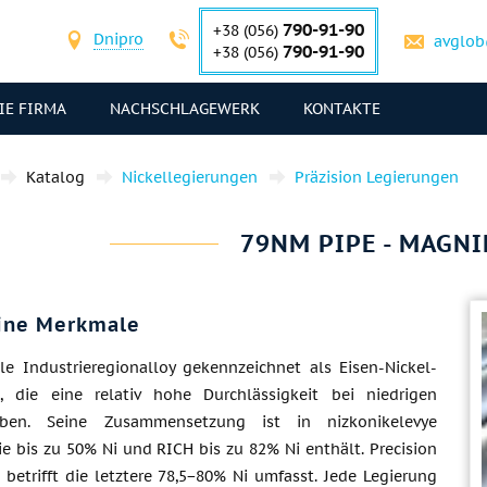
790-91-90
+38 (056)
Dnipro
avglob
790-91-90
+38 (056)
IE FIRMA
NACHSCHLAGEWERK
KONTAKTE
Katalog
Nickellegierungen
Präzision Legierungen
79NM PIPE - MAGNI
ine Merkmale
ale Industrieregionalloy gekennzeichnet als Eisen-Nickel-
, die eine relativ hohe Durchlässigkeit bei niedrigen
ben. Seine Zusammensetzung ist in nizkonikelevye
die bis zu 50% Ni und RICH bis zu 82% Ni enthält. Precision
betrifft die letztere 78,5−80% Ni umfasst. Jede Legierung