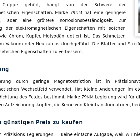
 Gruppe gehört, hängt von der Schwere der
etischen Eigenschaften. Marke 79NM hat eine geringere
eit, aber eine größere Korrosionsbeständigkeit. Zur
ng der elektromagnetischen Eigenschaften mit solchen
ie Chrom, Kupfer, Molybdän dotiert ist. Das Schmelzen
em Vakuum oder Neutralgas durchgeführt. Die Blätter und Streif
etischen Eigenschaften zu verbessern.
ung
erung durch geringe Magnetostriktion ist in Präzisions
etischen Wechselfeld verwendet. Hat kleine Änderungen im el
Richtung des Feldes bestimmt. Marke 79NM Legierung wird für di
n Aufzeichnungsköpfen, die Kerne von Kleintransformatoren, ber
 günstigen Preis zu kaufen
 Präzisions-Legierungen — keine einfache Aufgabe, weil wir hi