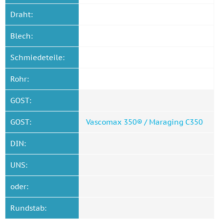
Draht:
Blech:
Schmiedeteile:
Rohr:
GOST:
GOST:
Vascomax 350® / Maraging C350
DIN:
UNS:
oder:
Rundstab: