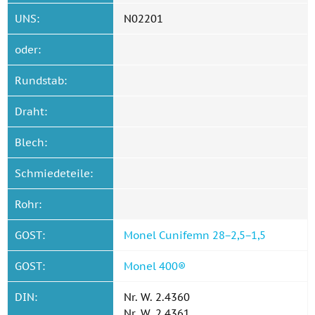
UNS:
N02201
oder:
Rundstab:
Draht:
Blech:
Schmiedeteile:
Rohr:
GOST:
Monel Cunifemn 28−2,5−1,5
GOST:
Monel 400®
DIN:
Nr. W. 2.4360
Nr. W. 2.4361