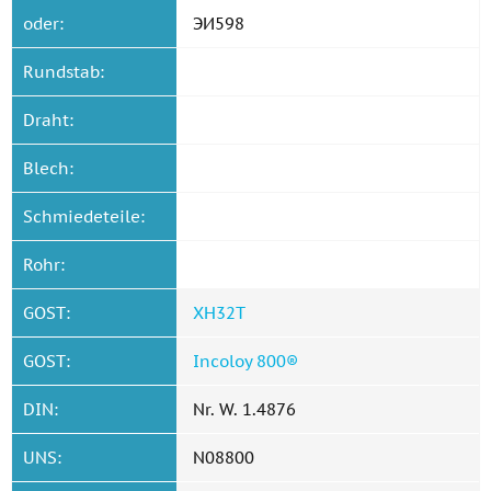
oder:
ЭИ598
Rundstab:
Draht:
Blech:
Schmiedeteile:
Rohr:
GOST:
ХН32Т
GOST:
Incoloy 800®
DIN:
Nr. W. 1.4876
UNS:
N08800