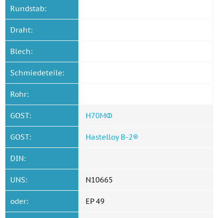
Rundstab:
Draht:
Blech:
Schmiedeteile:
Rohr:
GOST:
Н70МФ
GOST:
Hastelloy B-2®
DIN:
UNS:
N10665
oder:
EP 49