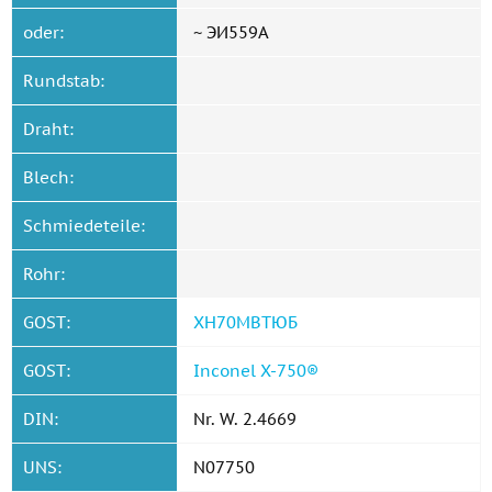
oder:
~ ЭИ559А
Rundstab:
Draht:
Blech:
Schmiedeteile:
Rohr:
GOST:
ХН70МВТЮБ
GOST:
Inconel X-750®
DIN:
Nr. W. 2.4669
UNS:
N07750