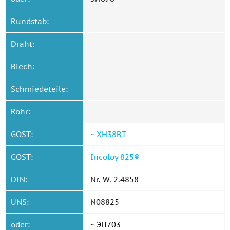
Rundstab:
Draht:
Blech:
Schmiedeteile:
Rohr:
GOST:
~ ХН38ВТ
GOST:
Incoloy 825®
DIN:
Nr. W. 2.4858
UNS:
N08825
oder:
~ ЭП703