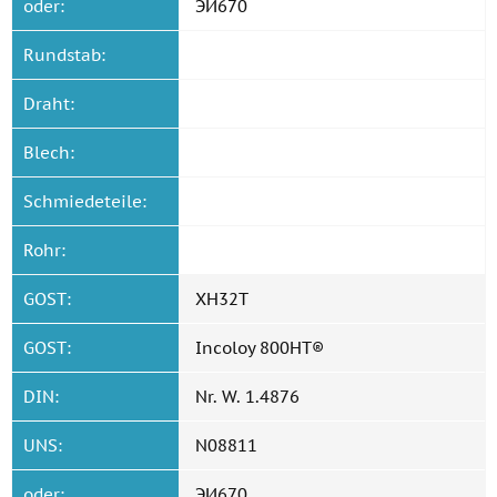
oder:
ЭИ670
Rundstab:
Draht:
Blech:
Schmiedeteile:
Rohr:
GOST:
ХН32Т
GOST:
Incoloy 800HT®
DIN:
Nr. W. 1.4876
UNS:
N08811
oder:
ЭИ670