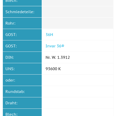
Blech:
Schmiedeteile:
Rohr:
GOST:
36Н
GOST:
Invar 36®
DIN:
Nr. W. 1.3912
UNS:
93600 K
oder:
Rundstab:
Draht:
Blech: