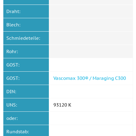
Draht:
Blech:
Schmiedeteile:
Rohr:
GOST:
GOST:
Vascomax 300® / Maraging C300
DIN:
UNS:
93120 K
oder:
Rundstab: