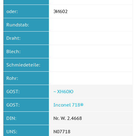
oder:
ЭИ602
Rundstab:
Draht:
Blech:
Schmiedeteile:
Rohr:
GOST:
~ ХН60Ю
GOST:
Inconel 718®
DIN:
Nr. W. 2.4668
UNS:
N07718