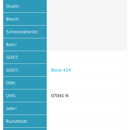
Draht:
Blech:
Schmiedeteile:
Rohr:
GOST:
GOST:
Rene 41®
DIN:
UNS:
07041 N
oder:
Rundstab: