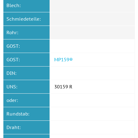
Blech:
Schmiedeteile:
Rohr:
GOST:
GOST:
MP159®
DIN:
UNS:
30159 R
oder:
Rundstab:
Draht: