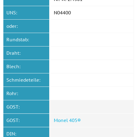
UNS:
N04400
oder:
Rundstab:
Draht:
Blech:
Schmiedeteile:
Rohr:
GOST:
GOST:
Monel 405®
DIN: