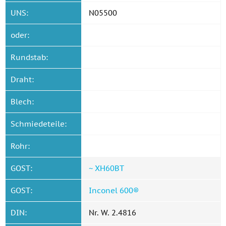
UNS:
N05500
oder:
Rundstab:
Draht:
Blech:
Schmiedeteile:
Rohr:
GOST:
~ ХН60ВТ
GOST:
Inconel 600®
DIN:
Nr. W. 2.4816