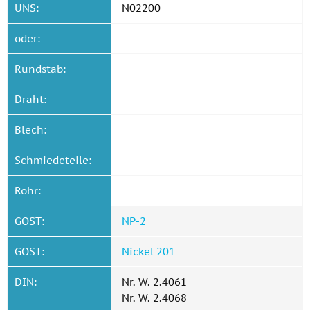
UNS:
N02200
oder:
Rundstab:
Draht:
Blech:
Schmiedeteile:
Rohr:
GOST:
NP-2
GOST:
Nickel 201
DIN:
Nr. W. 2.4061
Nr. W. 2.4068