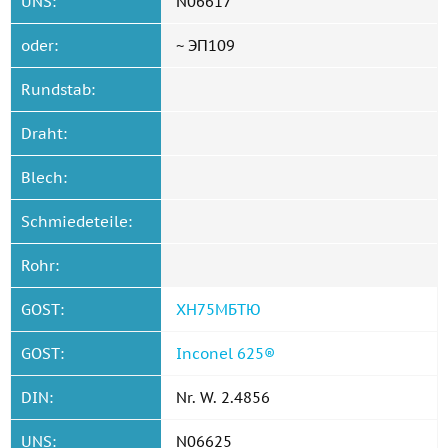
UNS:
N06617
oder:
~ ЭП109
Rundstab:
Draht:
Blech:
Schmiedeteile:
Rohr:
GOST:
ХН75МБТЮ
GOST:
Inconel 625®
DIN:
Nr. W. 2.4856
UNS:
N06625