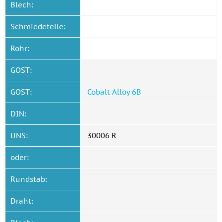
Blech:
Schmiedeteile:
Rohr:
GOST:
GOST:
Cobalt Alloy 6B
DIN:
UNS:
30006 R
oder:
Rundstab:
Draht: