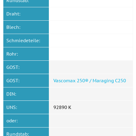
Rundstab:
Draht:
Blech:
Schmiedeteile:
Rohr:
GOST:
GOST:
Vascomax 250® / Maraging C250
DIN:
UNS:
92890 K
oder:
Rundstab: