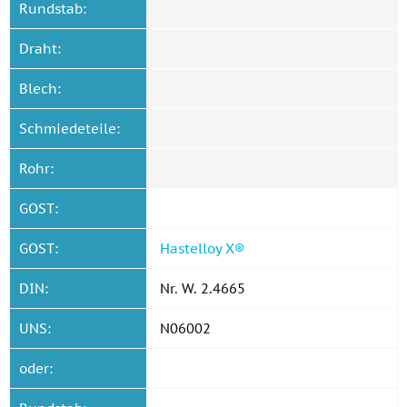
Rundstab:
Draht:
Blech:
Schmiedeteile:
Rohr:
GOST:
GOST:
Hastelloy X®
DIN:
Nr. W. 2.4665
UNS:
N06002
oder: