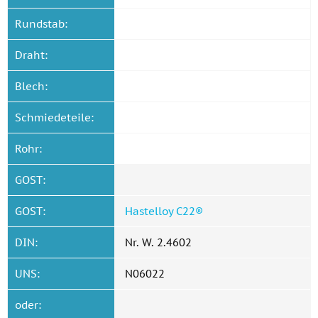
Rundstab:
Draht:
Blech:
Schmiedeteile:
Rohr:
GOST:
GOST:
Hastelloy C22®
DIN:
Nr. W. 2.4602
UNS:
N06022
oder: