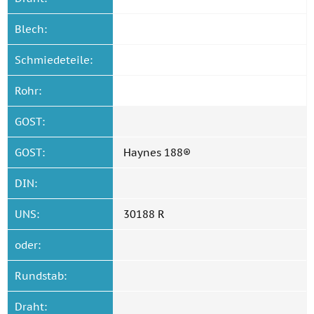
Blech:
Schmiedeteile:
Rohr:
GOST:
GOST:
Haynes 188®
DIN:
UNS:
30188 R
oder:
Rundstab:
Draht: