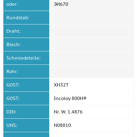
oder:
ЭИ670
Rundstab:
Draht:
Blech:
Schmiedeteile:
Rohr:
GOST:
ХН32Т
GOST:
Incoloy 800H®
DIN:
Nr. W. 1.4876
UNS:
N08810