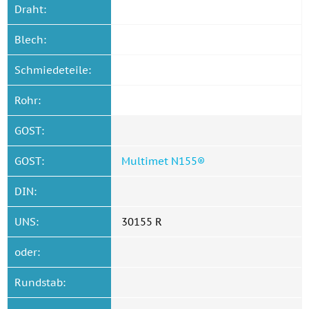
Draht:
Blech:
Schmiedeteile:
Rohr:
GOST:
GOST:
Multimet N155®
DIN:
UNS:
30155 R
oder:
Rundstab: