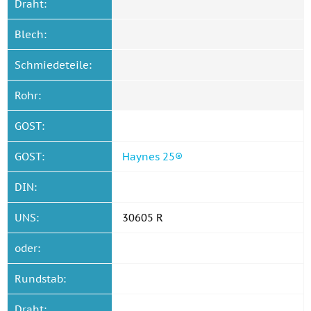
Draht:
Blech:
Schmiedeteile:
Rohr:
GOST:
GOST:
Haynes 25®
DIN:
UNS:
30605 R
oder:
Rundstab:
Draht: