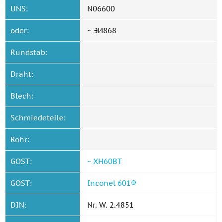
UNS:
N06600
oder:
~ ЭИ868
Rundstab:
Draht:
Blech:
Schmiedeteile:
Rohr:
GOST:
~ ХН60ВТ
GOST:
Inconel 601®
DIN:
Nr. W. 2.4851