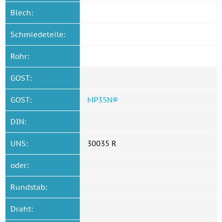
Blech:
Schmiedeteile:
Rohr:
GOST:
GOST:
MP35N®
DIN:
UNS:
30035 R
oder:
Rundstab:
Draht: