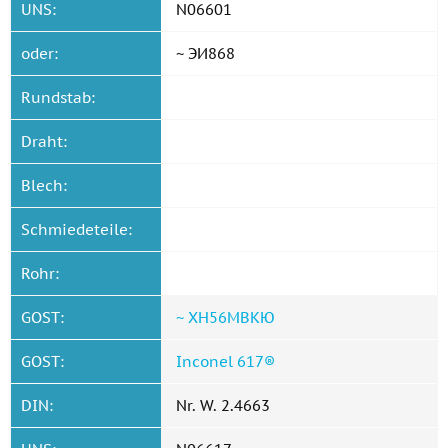
UNS:
N06601
oder:
~ ЭИ868
Rundstab:
Draht:
Blech:
Schmiedeteile:
Rohr:
GOST:
~ ХН56МВКЮ
GOST:
Inconel 617®
DIN:
Nr. W. 2.4663