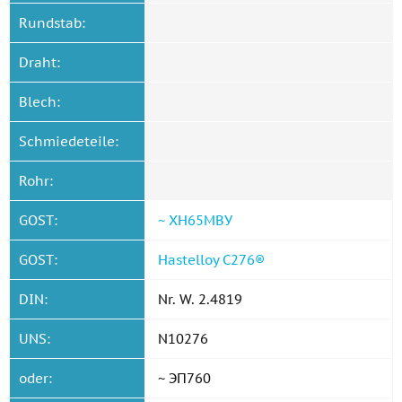
Rundstab:
Draht:
Blech:
Schmiedeteile:
Rohr:
GOST:
~ ХН65МВУ
GOST:
Hastelloy C276®
DIN:
Nr. W. 2.4819
UNS:
N10276
oder:
~ ЭП760