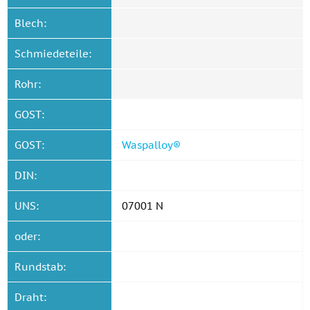
Blech:
Schmiedeteile:
Rohr:
GOST:
GOST:
Waspalloy®
DIN:
UNS:
07001 N
oder:
Rundstab:
Draht: