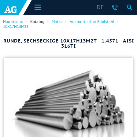
DE
Hauptseite
Katalog
Matea
Austenitischer Edelstahl
10Х17Н13М2Т
RUNDE, SECHSECKIGE 10Х17Н13М2Т - 1.4571 - AISI
316TI