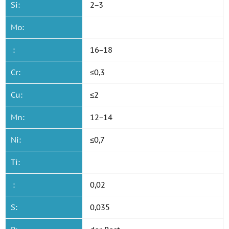
Si:
2−3
Mo:
:
16−18
Cr:
≤0,3
Cu:
≤2
Mn:
12−14
Ni:
≤0,7
Ti:
:
0,02
S:
0,035