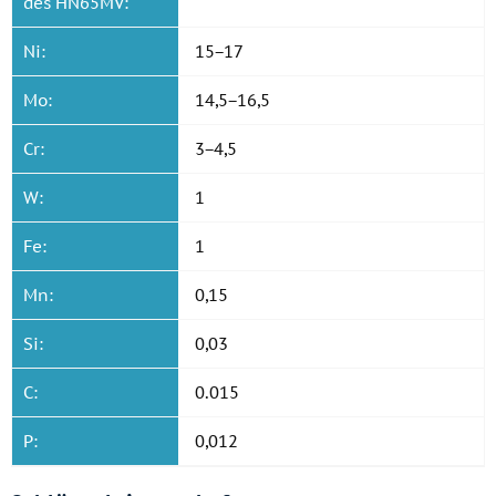
des HN65MV:
Ni:
15−17
Mo:
14,5−16,5
Cr:
3−4,5
W:
1
Fe:
1
Mn:
0,15
Si:
0,03
C:
0.015
P:
0,012