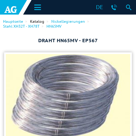
DE
Hauptseite
Katalog
Nickellegierungen
Stahl ХН32Т - ХН78Т
HN65MV
DRAHT HN65MV - EP567