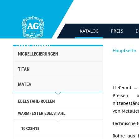
KATALOG
PREIS
D
Hauptseite
NICKELLEGIERUNGEN
TITAN
MATEA
Lieferant 
Preisen 
EDELSTAHL-ROLLEN
hitzebestän
von Metalle
WARMFESTER EDELSTAHL
technische 
10Х23Н18
Rohre aus h