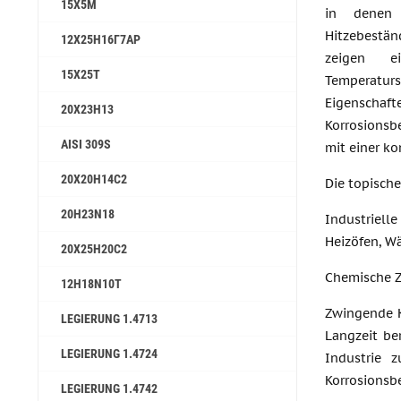
15Х5М
in denen 
Hitzebestä
12Х25Н16Г7АР
zeigen e
15Х25Т
Temperatur
Eigensc
20Х23Н13
Korrosionsb
AISI 309S
mit einer k
20Х20Н14С2
Die topisc
20H23N18
Industriell
Heizöfen, W
20Х25Н20С2
Chemische Z
12H18N10T
Zwingende K
LEGIERUNG 1.4713
Langzeit be
LEGIERUNG 1.4724
Industrie 
Korrosionsb
LEGIERUNG 1.4742