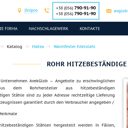
790-91-90
+38 (056)
Dnipro
avglob
790-91-90
+38 (056)
IE FIRMA
NACHSCHLAGEWERK
KONTAKTE
Katalog
Matea
Warmfester Edelstahl
ROHR HITZEBESTÄNDIG
— Unternehmen AvekGlob — Angebote zu erschwinglichen
aus dem Rohrhersteller aus hitzebeständigen
digen Stähle sind zu jeder Adresse rechtzeitige Lieferung
rzeugnissen garantiert durch den Verbraucher angegeben /
Merkmale
itzebeständigen Stählen hergestellt werden in Fällen,