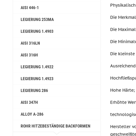
Physikalisc
AISI 446-1
Die Merkmal
LEGIERUNG 253MA
Die Maximal
LEGIERUNG 1.4903
Die Minimal
AISI 316LN
Die kleinst
AISI 316H
Ausreichende
LEGIERUNG 1.4922
Hochfließsp
LEGIERUNG 1.4923
Hohe Härte;
LEGIERUNG 286
Erhöhte Wert
AISI 347H
ALLOY A-286
technologis
ROHR HITZEBESTÄNDIGE BACKFORMEN
Hersteller 
geschweißte