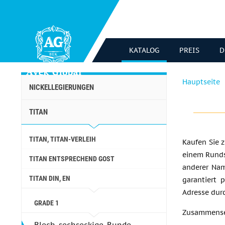
KATALOG
PREIS
D
Hauptseite
NICKELLEGIERUNGEN
TITAN
TITAN, TITAN-VERLEIH
Kaufen Sie z
einem Runds
TITAN ENTSPRECHEND GOST
anderer Nam
TITAN DIN, EN
garantiert 
Adresse dur
GRADE 1
Zusammens
Blech, sechseckige, Runde