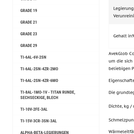
Legier
GRADE 19
Verunrein
GRADE 21
GRADE 23
Gehalt in
GRADE 29
AvekGlob Co
TI-6AL-6V-2SN
um die sich 
beliebigen 
TI-6AL-2SN-4ZR-2MO
Eigenschaft
TI-6AL-2SN-4ZR-6MO
TI-8AL-1MO-1V - TITAN RUNDE,
Die grundle
SECHSECKIGE, BLECH
Dichte, kg /
TI-10V-2FE-3AL
Schmelzpun
TI-15V-3CR-3SN-3AL
Wärmeleitfä
ALPHA-BETA-LEGIERUNGEN