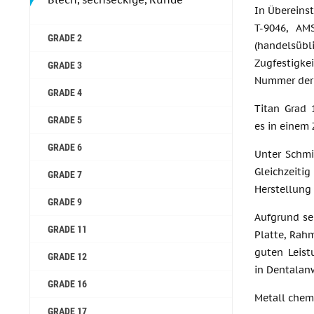
In Übereins
T-9046, AM
GRADE 2
(handelsüb
Zugfestigke
GRADE 3
Nummer der 
GRADE 4
Titan Grad 
GRADE 5
es in einem 
GRADE 6
Unter Schmi
Gleichzeiti
GRADE 7
Herstellung
GRADE 9
Aufgrund sei
GRADE 11
Platte, Rah
guten Leist
GRADE 12
in Dentala
GRADE 16
Metall chem
GRADE 17