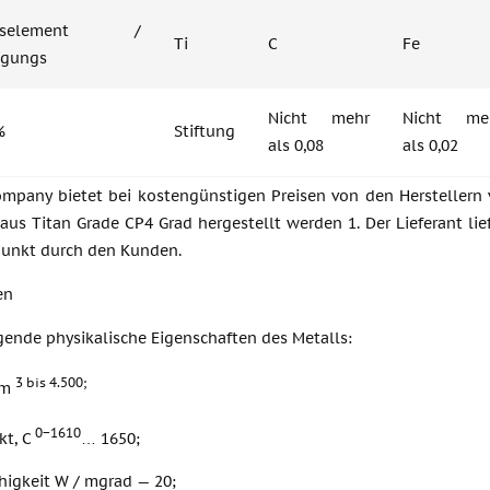
ungselement /
Ti
C
Fe
igungs
Nicht mehr
Nicht me
%
Stiftung
als 0,08
als 0,02
mpany bietet bei kostengünstigen Preisen von den Herstellern 
aus Titan Grade CP4 Grad hergestellt werden 1. Der Lieferant lie
Punkt durch den Kunden.
en
gende physikalische Eigenschaften des Metalls:
3 bis 4.500;
 m
0−1610
kt, C
… 1650;
higkeit W / mgrad — 20;