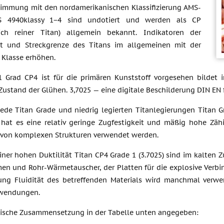
timmung mit den nordamerikanischen Klassifizierung AMS-
S 4940klassy 1−4 sind undotiert und werden als CP
lich reiner Titan) allgemein bekannt. Indikatoren der
it und Streckgrenze des Titans im allgemeinen mit der
Klasse erhöhen.
1 Grad CP4 ist für die primären Kunststoff vorgesehen bilde
Zustand der Glühen. 3,7025 — eine digitale Beschilderung DIN EN
ede Titan Grade und niedrig legierten Titanlegierungen Titan G
g hat es eine relativ geringe Zugfestigkeit und mäßig hohe Zähi
 von komplexen Strukturen verwendet werden.
ner hohen Duktilität Titan CP4 Grade 1 (3.7025) sind im kalten 
men und Rohr-Wärmetauscher, der Platten für die explosive Verbi
ung Fluidität des betreffenden Materials wird manchmal verwe
nwendungen.
ische Zusammensetzung in der Tabelle unten angegeben: