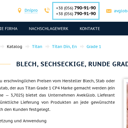
790-91-90
+38 (056)
Dnipro
avglob
790-91-90
+38 (056)
IE FIRMA
NACHSCHLAGEWERK
KONTAKTE
Katalog
Titan
Titan Din, En
Grade 1
BLECH, SECHSECKIGE, RUNDE GRADE
u erschwinglichen Preisen vom Hersteller Blech, Stab oder
tab, der aus Titan Grade 1 CP4 Marke gemacht werden (ein
e — 3,7025) bietet das Unternehmen AvekGlob. Lieferant
pünktliche Lieferung von Produkten an jede gewünschte
ch den Kunden festgelegt.
etzung und Anwendung