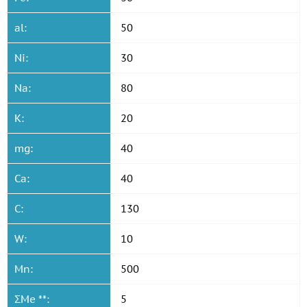
al:
50
Ni:
30
Na:
80
K:
20
mg:
40
Ca:
40
C:
130
W:
10
Mn:
500
ΣMe **:
5