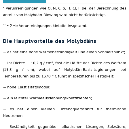
* Verunreinigungen wie O, N, C, S, H, Cl, F bei der Berechnung des
Anteils von Molybdän-Blowing wird nicht berücksichtigt.
** ~ ΣMe Verunreinigungen Metalle insgesamt.
Die Hauptvorteile des Molybdäns
— es hat eine hohe Wärmebeständigkeit und einen Schmelzpunkt;
— ihr Dichte — 10,2 g / cm³, fast die Hälfte der Dichte des Wolfram
(19,3 g / cm), wobei auf Molybdän-Basis-Legierungen bei
Temperaturen bis zu 1370 ° C führt in spezifischer Festigkeit;
— hohe Elastizitätsmodul;
— ein leichter Wärmeausdehnungskoeffizienten;
— es hat einen kleinen Einfangquerschnitt für thermische
Neutronen;
— Beständigkeit gegenüber alkalischen Lösungen, Salzsäure,