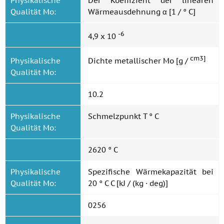
Physikalische
Der Koeffizient der linearen
Qualität Mo:
Wärmeausdehnung α [1 / ° C]
-6
4,9 x 10
cm3]
Physikalische
Dichte metallischer Mo [g /
Qualität Mo:
10.2
Physikalische
Schmelzpunkt T ° C
Qualität Mo:
2620 ° C
Physikalische
Spezifische Wärmekapazität bei
Qualität Mo:
20 ° C C [kJ / (kg · deg)]
0256