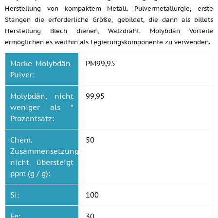
Herstellung von kompaktem Metall. Pulvermetallurgie, erste
Stangen die erforderliche Größe, gebildet, die dann als billets
Herstellung Blech dienen, Walzdraht. Molybdän Vorteile
ermöglichen es weithin als Legierungskomponente zu verwenden.
Marke Molybdän-
PM99,95
Pulver:
Molybdän, nicht
99,95
weniger als *
Prozentsatz:
Chem.
50
Zusammensetzung,
nicht übersteigt
ppm (g / g):
Si:
100
Fe:
30