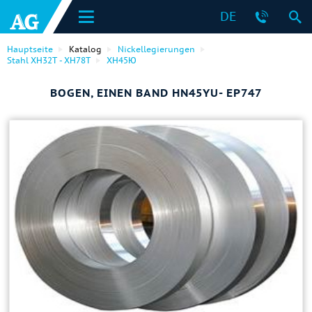
DE
Hauptseite
Katalog
Nickellegierungen
Stahl ХН32Т - ХН78Т
ХН45Ю
BOGEN, EINEN BAND HN45YU- EP747