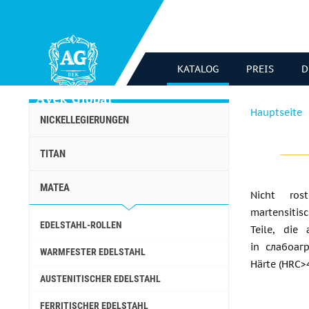
KATALOG
PREIS
D
Hauptseite
NICKELLEGIERUNGEN
TITAN
MATEA
Nicht ros
martensitis
EDELSTAHL-ROLLEN
Teile, die
in слабоаг
WARMFESTER EDELSTAHL
Härte (HRC>4
AUSTENITISCHER EDELSTAHL
FERRITISCHER EDELSTAHL