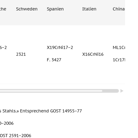
che
Schweden
Spanien
Italien
China
6−2
X19CrNi17−2
ML1Cr17Ni2
2321
X16CrNi16
F. 3427
1Cr17Ni2
s Stahls.» Entsprechend GOST 14955−77
0−2006
GOST 2591−2006