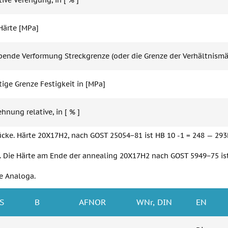
tive Verengung, in [ % ]
 Härte [MPa]
ibende Verformung Streckgrenze (oder die Grenze der Verhältnismäß
tige Grenze Festigkeit in [MPa]
nung relative, in [ % ]
cke. Härte 20Х17Н2, nach GOST 25054−81 ist HB 10 -1 = 248 — 29
 Die Härte am Ende der annealing 20Х17Н2 nach GOST 5949−75 is
e Analoga.
IS
B
AFNOR
WNr, DIN
EN