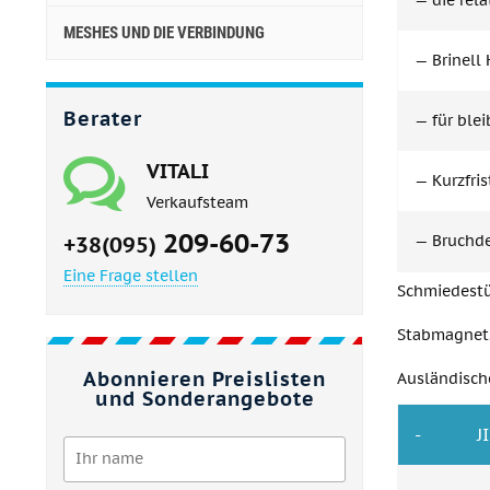
— die rela
MESHES UND DIE VERBINDUNG
— Brinell
Berater
— für ble
VITALI
— Kurzfris
Verkaufsteam
209-60-73
+38(095)
— Bruchdeh
Eine Frage stellen
Schmiedestü
Stabmagnet.
Abonnieren Preislisten
Ausländisch
und Sonderangebote
-
J