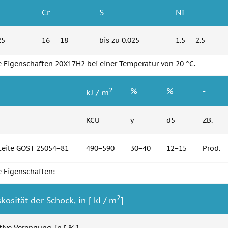
Cr
S
Ni
25
16 — 18
bis zu 0.025
1.5 — 2.5
 Eigenschaften 20Х17Н2 bei einer Temperatur von 20 °C.
2
e
%
%
-
kJ / m
KCU
y
d5
ZB.
eile GOST 25054−81
490−590
30−40
12−15
Prod.
 Eigenschaften:
2
kosität der Schock, in [ kJ / m
]