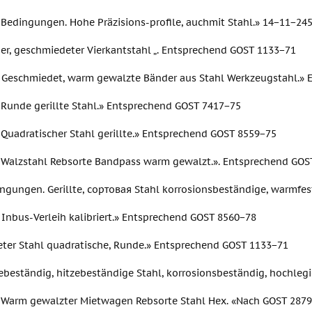
 Bedingungen. Hohe Präzisions-profile, auchmit Stahl.» 14−11−24
er, geschmiedeter Vierkantstahl „. Entsprechend GOST 1133−71
. Geschmiedet, warm gewalzte Bänder aus Stahl Werkzeugstahl.»
 Runde gerillte Stahl.» Entsprechend GOST 7417−75
 Quadratischer Stahl gerillte.» Entsprechend GOST 8559−75
 Walzstahl Rebsorte Bandpass warm gewalzt.». Entsprechend GOS
ingungen. Gerillte, сортовая Stahl korrosionsbeständige, warmfes
 Inbus-Verleih kalibriert.» Entsprechend GOST 8560−78
ter Stahl quadratische, Runde.» Entsprechend GOST 1133−71
ebeständig, hitzebeständige Stahl, korrosionsbeständig, hochleg
 Warm gewalzter Mietwagen Rebsorte Stahl Hex. «Nach GOST 287