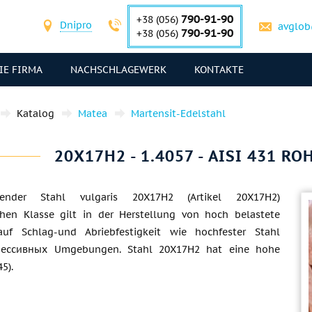
790-91-90
+38 (056)
Dnipro
avglob
790-91-90
+38 (056)
IE FIRMA
NACHSCHLAGEWERK
KONTAKTE
Katalog
Matea
Martensit-Edelstahl
20Х17Н2 - 1.4057 - AISI 431 R
tender Stahl vulgaris 20Х17Н2 (Artikel 20Х17Н2)
chen Klasse gilt in der Herstellung von hoch belastete
 auf Schlag-und Abriebfestigkeit wie hochfester Stahl
рессивных Umgebungen. Stahl 20Х17Н2 hat eine hohe
5).