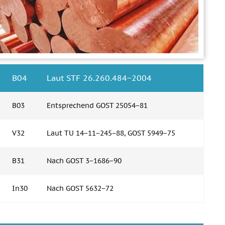
В04
Laut STF 26.260.484−2004
В03
Entsprechend GOST 25054−81
V32
Laut TU 14−11−245−88, GOST 5949−75
В31
Nach GOST 3−1686−90
In30
Nach GOST 5632−72