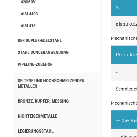
420MOV
S
AISI 440C
bis zu 0.0
AISI 415
Mechanische
DER DUPLEX-EDELSTAHL
STAHL SONDERANWENDUNG
Produkt
PIPELINE-ZUBEHÖR
-
SELTENE UND HOCHSCHMELZENDEN
METALLEN
Schmiedet
BRONZE, KUPFER, MESSING
Mechanische
NICHTEISENMETALLE
— die Vis
LEGIERUNGSSTAHL