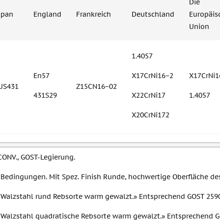
Die
apan
England
Frankreich
Deutschland
Europäis
Union
1.4057
En57
X17CrNi16−2
X17CrNi1
US431
Z15CN16−02
431S29
X22CrNi17
1.4057
X20CrNi172
CONV., GOST-Legierung.
 Bedingungen. Mit Spez. Finish Runde, hochwertige Oberfläche de
 Walzstahl rund Rebsorte warm gewalzt.» Entsprechend GOST 259
 Walzstahl quadratische Rebsorte warm gewalzt.» Entsprechend 