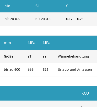
Mn
Si
C
bis zu 0.8
bis zu 0.8
0.17 — 0.25
mm
MPa
MPa
-
Größe
sT
ѕв
Wärmebehandlung
bis zu 600
666
813
Urlaub und Anlassen
KCU