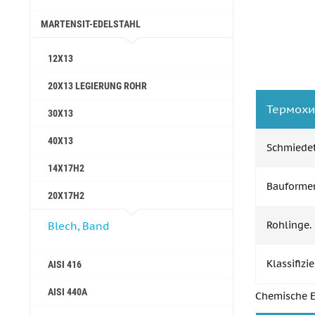
MARTENSIT-EDELSTAHL
12X13
20X13 LEGIERUNG ROHR
Термохи
30X13
40Х13
Schmiedet
14Х17Н2
Bauforme
20Х17Н2
Rohlinge. 
Blech, Band
Klassifiz
AISI 416
AISI 440A
Chemische E