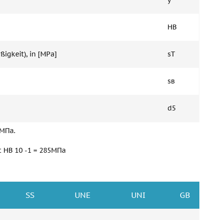
y
HB
igkeit), in [MPa]
sT
ѕв
d5
3МПа.
t HB 10 -1 = 285МПа
SS
UNE
UNI
GB