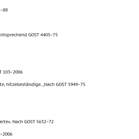
5−88
 Entsprechend GOST 4405−75
T 103−2006
te, hitzebeständige. „Nach GOST 5949−75
ierte». Nach GOST 5632−72
9−2006