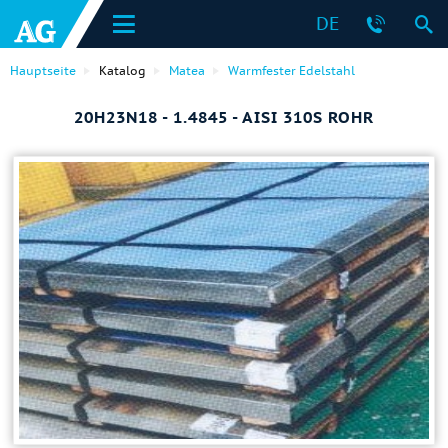
DE
Hauptseite
Katalog
Matea
Warmfester Edelstahl
20H23N18 - 1.4845 - AISI 310S ROHR