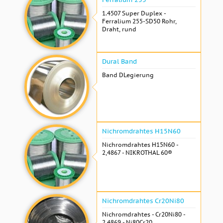
1.4507 Super Duplex -
Ferralium 255-SD50 Rohr,
Draht, rund
Dural Band
Band DLegierung
Nichromdrahtes H15N60
Nichromdrahtes H15N60 -
2,4867 - NIKROTHAL 60®
Nichromdrahtes Cr20Ni80
Nichromdrahtes - Cr20Ni80 -
2,4869 - Ni80Cr20