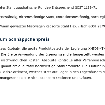
ter Stahl quadratische, Runde.» Entsprechend GOST 1133−71
ebeständig, hitzebeständige Stahl, korrosionsbeständig, hochleg
 Warm gewalzter Mietwagen Rebsorte Stahl Hex. «Nach GOST 287
zum Schnäppchenpreis
Авек Global», die große Produktpalette der Legierung ХН50ВМТЮ
. Die Breite Anwendung der Erzeugnisse, die hergestellt werden
d erschwinglichen Kosten. Absolute Kontrolle aller Verfahrenssc
 garantiert qualitativ hochwertige Stahlprodukte. Die Einführ
en Basis-Sortiment, welches stets auf Lager in den Lagerhäusern
 maßgeschneiderte nicht-Standard-Optionen und Größen.