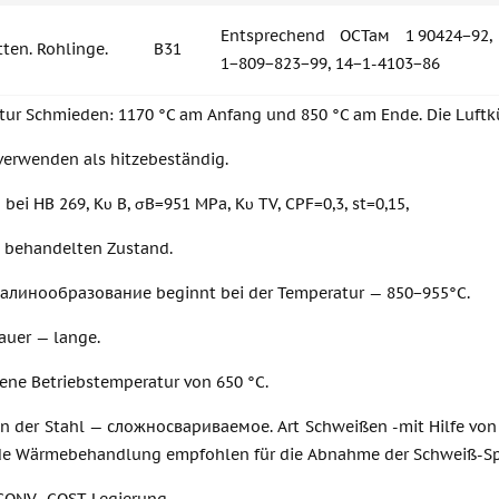
Entsprechend ОСТам 1 90424−92, 
atten. Rohlinge.
В31
1−809−823−99, 14−1-4103−86
tur Schmieden: 1170 °C am Anfang und 850 °C am Ende. Die Luftk
verwenden als hitzebeständig.
bei HB 269, Kυ B, σВ=951 MPa, Kυ TV, CPF=0,3, st=0,15,
h behandelten Zustand.
калинообразование beginnt bei der Temperatur — 850−955°C.
auer — lange.
ene Betriebstemperatur von 650 °C.
n der Stahl — сложносвариваемое. Art Schweißen -mit Hilfe von
de Wärmebehandlung empfohlen für die Abnahme der Schweiß-S