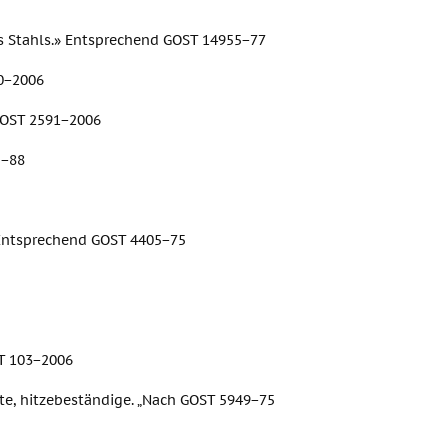
s Stahls.» Entsprechend GOST 14955−77
0−2006
GOST 2591−2006
5−88
 Entsprechend GOST 4405−75
T 103−2006
te, hitzebeständige. „Nach GOST 5949−75