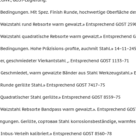
CONV., GOST-Legierung.
 Bedingungen. Mit Spez. Finish Runde, hochwertige Oberfläche de
 Walzstahl rund Rebsorte warm gewalzt.» Entsprechend GOST 259
 Walzstahl quadratische Rebsorte warm gewalzt.» Entsprechend 
 Bedingungen. Hohe Präzisions-profile, auchmit Stahl.» 14−11−24
er, geschmiedeter Vierkantstahl „. Entsprechend GOST 1133−71
. Geschmiedet, warm gewalzte Bänder aus Stahl Werkzeugstahl.»
 Runde gerillte Stahl.» Entsprechend GOST 7417−75
 Quadratischer Stahl gerillte.» Entsprechend GOST 8559−75
 Walzstahl Rebsorte Bandpass warm gewalzt.». Entsprechend GOS
ingungen. Gerillte, сортовая Stahl korrosionsbeständige, warmfes
 Inbus-Verleih kalibriert.» Entsprechend GOST 8560−78