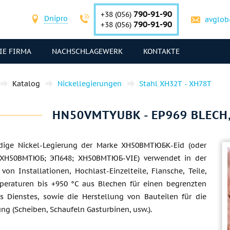
790-91-90
+38 (056)
Dnipro
avglob
790-91-90
+38 (056)
IE FIRMA
NACHSCHLAGEWERK
KONTAKTE
Katalog
Nickellegierungen
Stahl ХН32Т - ХН78Т
HN50VMTYUBK - EP969 BLECH
ndige Nickel-Legierung der Marke ХН50ВМТЮБК-Eid (oder
 ХН50ВМТЮБ; ЭП648; ХН50ВМТЮБ-VIE) verwendet in der
von Installationen, Hochlast-Einzelteile, Flansche, Teile,
peraturen bis +950 °C aus Blechen für einen begrenzten
s Dienstes, sowie die Herstellung von Bauteilen für die
ng (Scheiben, Schaufeln Gasturbinen, usw.).