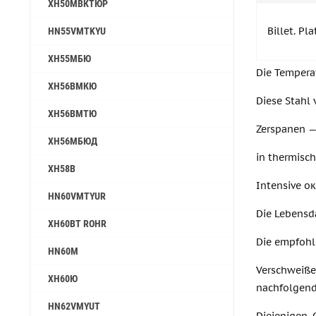
ХН50МВКТЮР
Billet. Pl
HN55VMTKYU
ХН55МБЮ
Die Tempera
ХН56ВМКЮ
Diese Stahl 
ХН56ВМТЮ
Zerspanen — 
ХН56МБЮД
in thermisc
ХН58В
Intensive о
HN60VMTYUR
Die Lebensd
ХН60ВТ ROHR
Die empfohl
HN60M
Verschweiße
ХН60Ю
nachfolgen
HN62VMYUT