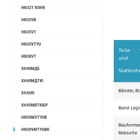
HN32T ROHR
HN35VB
HN35VT
HN35VTYU
Teile v
HN38VT
und
ХН40МДБ
Stahlroh
ХН40МДТЮ
Bänder, B
ХН45Ю
ХН45МВТЮБР
Band Legi
HN50MVTYUB
Bauform
HN50VMTYUBK
Rebsorte