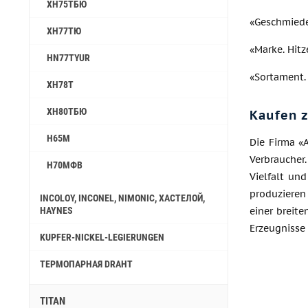
ХН75ТБЮ
«Geschmiede
ХН77ТЮ
«Marke. Hitz
HN77TYUR
«Sortament.
ХН78Т
ХН80ТБЮ
Kaufen 
Н65М
Die Firma «
Verbraucher
Н70МФВ
Vielfalt un
produzieren
INCOLOY, INCONEL, NIMONIC, ХАСТЕЛОЙ,
HAYNES
einer breit
Erzeugnisse
KUPFER-NICKEL-LEGIERUNGEN
ТЕРМОПАРНАЯ DRAHT
TITAN