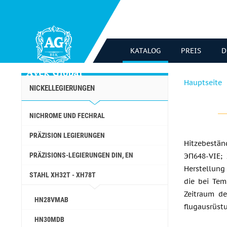
KATALOG
PREIS
D
Hauptseite
NICKELLEGIERUNGEN
NICHROME UND FECHRAL
PRÄZISION LEGIERUNGEN
Hitzebestä
PRÄZISIONS-LEGIERUNGEN DIN, EN
ЭП648-VIE;
Herstellung 
STAHL ХН32Т - ХН78Т
die bei Tem
Zeitraum de
HN28VMAB
flugausrüstu
HN30MDB