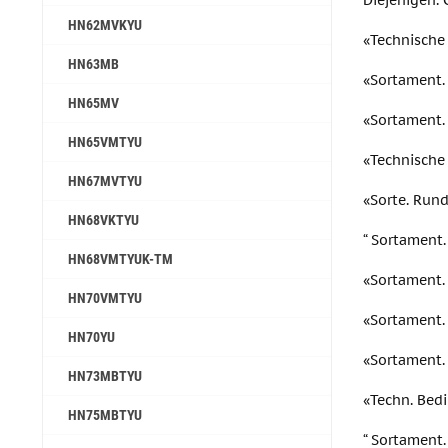
Diejenigen. 
HN62MVKYU
«Technische
HN63MB
«Sortament.
HN65MV
«Sortament.
HN65VMTYU
«Technische
HN67MVTYU
«Sorte. Rund
HN68VKTYU
“ Sortament
HN68VMTYUK-TM
«Sortament.
HN70VMTYU
«Sortament.
HN70YU
«Sortament.
HN73MBTYU
«Techn. Bed
HN75MBTYU
“ Sortament.