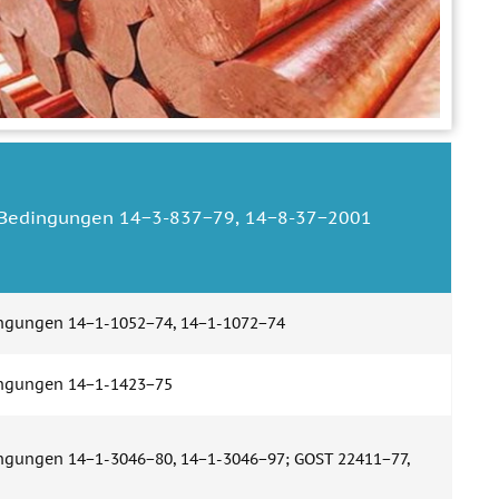
 Bedingungen 14−3-837−79, 14−8-37−2001
ngungen 14−1-1052−74, 14−1-1072−74
ingungen 14−1-1423−75
ngungen 14−1-3046−80, 14−1-3046−97; GOST 22411−77,