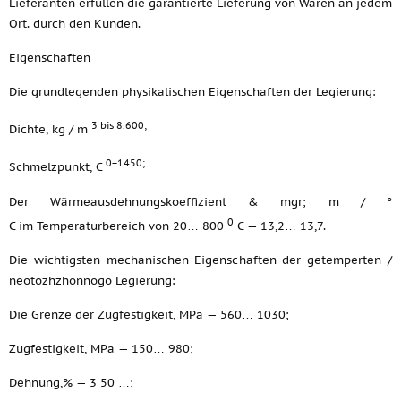
Lieferanten erfüllen die garantierte Lieferung von Waren an jedem
Ort. durch den Kunden.
Eigenschaften
Die grundlegenden physikalischen Eigenschaften der Legierung:
3 bis 8.600;
Dichte, kg / m
0−1450;
Schmelzpunkt, C
Der Wärmeausdehnungskoeffizient & mgr; m / °
0
C im Temperaturbereich von 20… 800
C — 13,2… 13,7.
Die wichtigsten mechanischen Eigenschaften der getemperten /
neotozhzhonnogo Legierung:
Die Grenze der Zugfestigkeit, MPa — 560… 1030;
Zugfestigkeit, MPa — 150… 980;
Dehnung,% — 3 50 …;