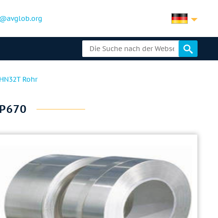
@avglob.org
HN32T Rohr
EP670