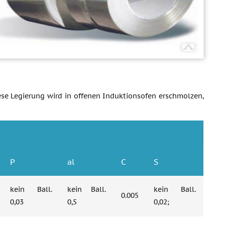
se Legierung wird in offenen Induktionsofen erschmolzen,
P
al
C
S
kein Ball.
kein Ball.
kein Ball.
0.005
0,03
0,5
0,02;