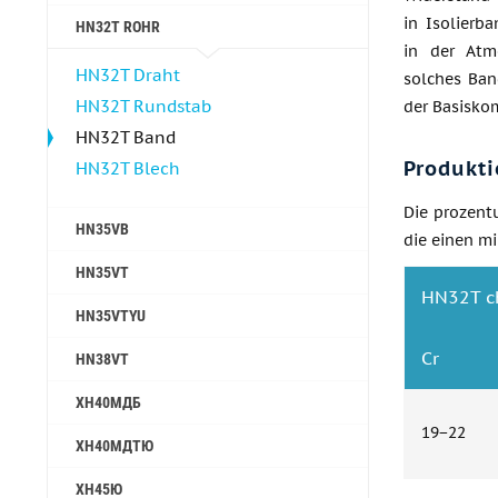
in Isolierba
HN32T ROHR
in der Atm
HN32T Draht
solches Ban
HN32T Rundstab
der Basisko
HN32T Band
Produkti
HN32T Blech
Die prozent
HN35VB
die einen mi
HN35VT
HN32T c
HN35VTYU
Cr
HN38VT
ХН40МДБ
19−22
ХН40МДТЮ
ХН45Ю