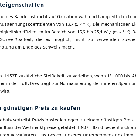
leigenschaften
he des Bandes ist nicht auf Oxidation während Langzeitbetrieb un
r Ausdehnungskoeffizienten von 13,7 (1 / ° K). Die mechanischen
higkeitskoeffizienten im Bereich von 15,9 bis 23,4 W / (m • ° K
Schweißbarkeit, die es möglich, nicht zu verwenden speziel
dlung am Ende des Schweiß macht.
 HN32T zusätzliche Steifigkeit zu verleihen, wenn tº 1000 bis 
er in der Luft. Dies trägt zur Normalisierung der inneren Spannu
 wird.
 günstigen Preis zu kaufen
obal» vertreibt Präzisionslegierungen zu einem günstigen Preis. 
nfluss der Weltmarktpreise gebildet. HN32T Band bezieht sich au
r Produktvarianten. Das Gesicht unseres Unternehmens bestimmt 