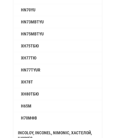
HN70YU
HN73MBTYU
HN75MBTYU
ХН75ТБЮ
ХН77ТЮ
HN77TYUR
ХН78Т
ХН80ТБЮ
Н65М
Н70МФВ
INCOLOY, INCONEL, NIMONIC, ХАСТЕЛОЙ,