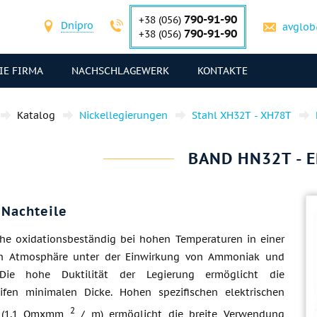
790-91-90
+38 (056)
Dnipro
avglob
790-91-90
+38 (056)
IE FIRMA
NACHSCHLAGEWERK
KONTAKTE
Katalog
Nickellegierungen
Stahl ХН32Т - ХН78Т
BAND HN32T - 
 Nachteile
che oxidationsbeständig bei hohen Temperaturen in einer
en Atmosphäre unter der Einwirkung von Ammoniak und
. Die hohe Duktilität der Legierung ermöglicht die
eifen minimalen Dicke. Hohen spezifischen elektrischen
2
d (1,1 Omxmm
/ m) ermöglicht die breite Verwendung