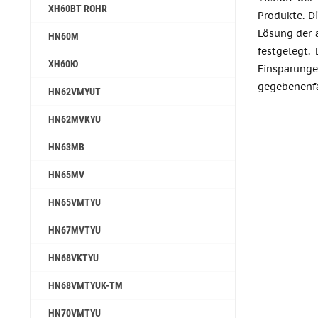
ХН60ВТ ROHR
Produkte. Di
Lösung der 
HN60M
festgelegt.
ХН60Ю
Einsparung
gegebenenfal
HN62VMYUT
HN62MVKYU
HN63MB
HN65MV
HN65VMTYU
HN67MVTYU
HN68VKTYU
HN68VMTYUK-TM
HN70VMTYU