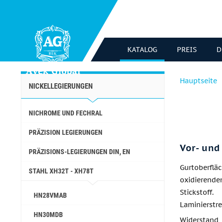
KATALOG
PREIS
D
Hauptseite
NICKELLEGIERUNGEN
NICHROME UND FECHRAL
PRÄZISION LEGIERUNGEN
Vor- und
PRÄZISIONS-LEGIERUNGEN DIN, EN
Gurtoberflä
STAHL ХН32Т - ХН78Т
oxidierend
Stickstoff
HN28VMAB
Laminierstr
HN30MDB
Widerstan