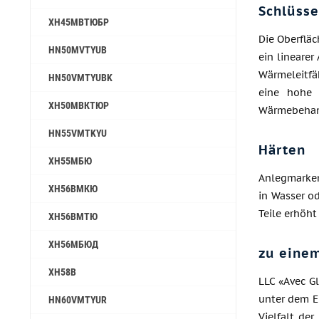
Schlüsse
ХН45МВТЮБР
Die Oberfläc
HN50MVTYUB
ein lineare
Wärmeleitfä
HN50VMTYUBK
eine hohe 
ХН50МВКТЮР
Wärmebehan
HN55VMTKYU
Härten
ХН55МБЮ
Anlegmarken
ХН56ВМКЮ
in Wasser od
Teile erhöht
ХН56ВМТЮ
ХН56МБЮД
zu einem
ХН58В
LLC «Avec Gl
unter dem Ei
HN60VMTYUR
Vielfalt de