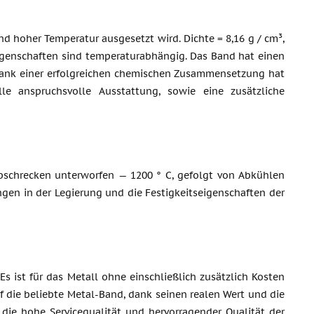
d hoher Temperatur ausgesetzt wird. Dichte = 8,16 g / cm³,
 Eigenschaften sind temperaturabhängig. Das Band hat einen
). Dank einer erfolgreichen chemischen Zusammensetzung hat
le anspruchsvolle Ausstattung, sowie eine zusätzliche
Abschrecken unterworfen — 1200 ° C, gefolgt von Abkühlen
ngen in der Legierung und die Festigkeitseigenschaften der
Es ist für das Metall ohne einschließlich zusätzlich Kosten
f die beliebte Metal-Band, dank seinen realen Wert und die
die hohe Servicequalität und hervorragender Qualität der