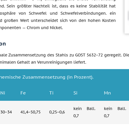
nd. Sein größter Nachteil ist, dass es keine Stabilität hat
osphäre von Schwefel und Schwefelverbindungen. ein
d großen Wert unterscheidet sich von den hohen Kosten
mponenten — Chrom und Nickel.
on
uale Zusammensetzung des Stahls zu GOST 5632−72 geregelt. Die
nimalen Gehalt an Verunreinigungen liefert.
hemische Zusammensetzung (in Prozent).
Ni
Fe
Ti
Si
Mn
kein Ball.
kein Ball.
30−34
41,4−50,75
0,25−0,6
0,7
0,7