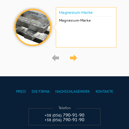
Magnesium-Marke
Magnesium-Marke
PREIS
DIE FIRMA
NACHSCHLAGEWERK
KONTAKTE
Telefon
790-91-90
+38 (056)
790-91-90
+38 (056)