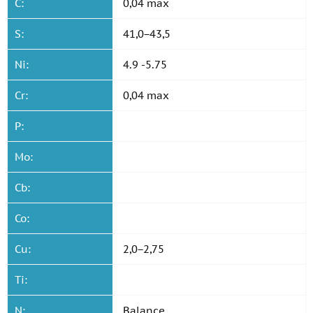
C:
0,04 max
S:
41,0−43,5
Ni:
4.9 -5.75
Cr:
0,04 max
P:
Mo:
Cb:
Co:
Cu:
2,0−2,75
Ti:
N:
Balance