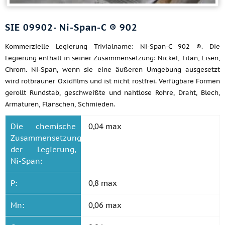
SIE 09902- Ni-Span-C ® 902
Kommerzielle Legierung Trivialname: Ni-Span-C 902 ®. Die
Legierung enthält in seiner Zusammensetzung: Nickel, Titan, Eisen,
Chrom. Ni-Span, wenn sie eine äußeren Umgebung ausgesetzt
wird rotbrauner Oxidfilms und ist nicht rostfrei. Verfügbare Formen
gerollt Rundstab, geschweißte und nahtlose Rohre, Draht, Blech,
Armaturen, Flanschen, Schmieden.
Die chemische
0,04 max
Zusammensetzung
der Legierung,
Ni-Span:
P:
0,8 max
Mn:
0,06 max