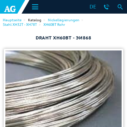
DE
Hauptseite
Katalog
Nickellegierungen
Stahl ХН32Т - ХН78Т
ХН60ВТ Rohr
DRAHT ХН60ВТ - ЭИ868