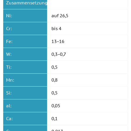
Zusammensetzung:
Ni:
auf 26,5
Cr:
bis 4
Fe:
13−16
W:
0,3−0,7
Ti:
0,5
Mn:
0,8
Si:
0,5
al:
0,05
Ca:
0,1