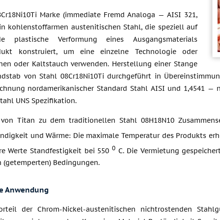
8Cr18Ni10Ti Marke (immediate Fremd Analoga — AISI 321,
ein kohlenstoffarmen austenitischen Stahl, die speziell auf
de plastische Verformung eines Ausgangsmaterials
ukt konstruiert, um eine einzelne Technologie oder
hen oder Kaltstauch verwenden. Herstellung einer Stange
dstab von Stahl 08Cr18Ni10Ti durchgeführt in Übereinstimmu
chnung nordamerikanischer Standard Stahl AISI und 1,4541 —
tahl UNS Spezifikation.
von Titan zu dem traditionellen Stahl 08H18N10 Zusammenset
digkeit und Wärme: Die maximale Temperatur des Produkts er
0
e Werte Standfestigkeit bei 550
C. Die Vermietung gespeichert
 (getemperten) Bedingungen.
he Anwendung
rteil der Chrom-Nickel-austenitischen nichtrostenden Stahl