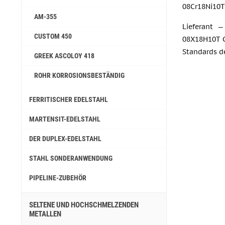
08Cr18Ni10Ti
AM-355
Lieferant 
СUSTOM 450
08X18H10T G
Standards d
GREEK ASCOLOY 418
ROHR KORROSIONSBESTÄNDIG
FERRITISCHER EDELSTAHL
MARTENSIT-EDELSTAHL
DER DUPLEX-EDELSTAHL
STAHL SONDERANWENDUNG
PIPELINE-ZUBEHÖR
SELTENE UND HOCHSCHMELZENDEN
METALLEN