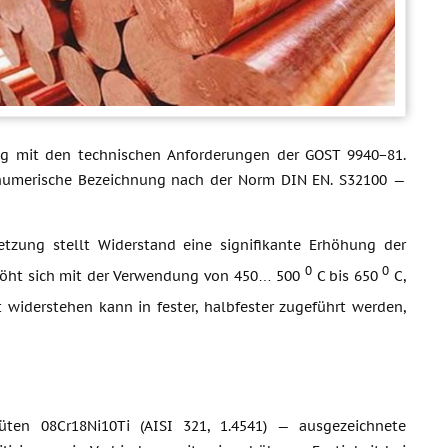
ng mit den technischen Anforderungen der GOST 9940−81.
 numerische Bezeichnung nach der Norm DIN EN. S32100 —
zung stellt Widerstand eine signifikante Erhöhung der
0
0
höht sich mit der Verwendung von 450… 500
C bis 650
C,
 widerstehen kann in fester, halbfester zugeführt werden,
güten 08Cr18Ni10Ti (AISI 321, 1.4541) — ausgezeichnete