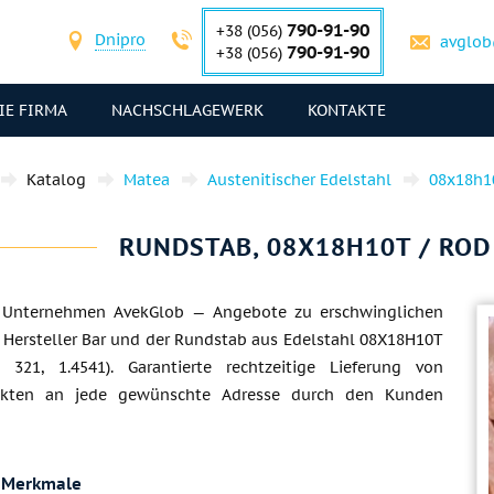
790-91-90
+38 (056)
Dnipro
avglob
790-91-90
+38 (056)
IE FIRMA
NACHSCHLAGEWERK
KONTAKTE
Katalog
Matea
Austenitischer Edelstahl
08x18h10
RUNDSTAB, 08X18H10T / ROD -
— Unternehmen AvekGlob — Angebote zu erschwinglichen
 Hersteller Bar und der Rundstab aus Edelstahl 08X18H10T
 321, 1.4541). Garantierte rechtzeitige Lieferung von
ukten an jede gewünschte Adresse durch den Kunden
 Merkmale