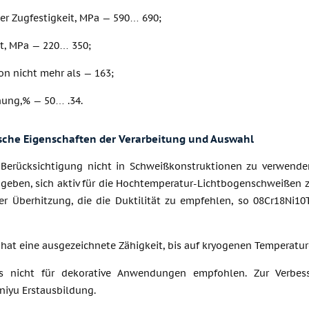
der Zugfestigkeit, MPa — 590… 690;
it, MPa — 220… 350;
von nicht mehr als — 163;
ung,% — 50… .34.
sche Eigenschaften der Verarbeitung und Auswahl
 Berücksichtigung nicht in Schweißkonstruktionen zu verwende
 geben, sich aktiv für die Hochtemperatur-Lichtbogenschweißen z
ner Überhitzung, die die Duktilität zu empfehlen, so 08Cr18Ni10
 hat eine ausgezeichnete Zähigkeit, bis auf kryogenen Temperatur
es nicht für dekorative Anwendungen empfohlen. Zur Verbess
niyu Erstausbildung.