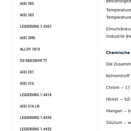
Beständigkei
AISI 305
Temperatur
AISI 303
Temperature
LEGIERUNG 1.4307
Einschränk
Industrie (
AISI 308L
ALLOY 1815
Chemische
SV-08Х20Н9Г7Т
Die Zusamme
AISI 201
Kohlenstoff 
AISI 316
Chrom — 17
LEGIERUNG 1.4418
Nickel — 9,
AISI 316 LN
Mangan — bi
LEGIERUNG 1.4430
Silizium — w
LEGIERUNG 1.4432