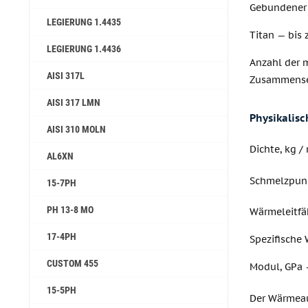
Gebundener S
LEGIERUNG 1.4435
Titan — bis 
LEGIERUNG 1.4436
Anzahl der 
AISI 317L
Zusammenset
AISI 317 LMN
Physikalis
AISI 310 MOLN
Dichte, kg /
AL6XN
Schmelzpun
15-7PH
PH 13-8 MO
Wärmeleitfä
17-4PH
Spezifische 
CUSTOM 455
Modul, GPa 
15-5PH
Der Wärmeau