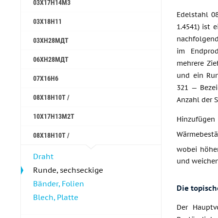
03Х17Н14М3
Edelstahl 0
03Х18Н11
1.4541) ist 
nachfolgen
03ХН28МДТ
im Endprod
06ХН28МДТ
mehrere Zie
und ein Run
07Х16Н6
321 — Bezei
08X18H10T /
Anzahl der S
10Х17Н13М2Т
Hinzufügen 
Wärmebestän
08X18H10T /
wobei höher
Draht
und weichen
Runde, sechseckige
Bänder, Folien
Die topisc
Blech, Platte
Der Hauptvo