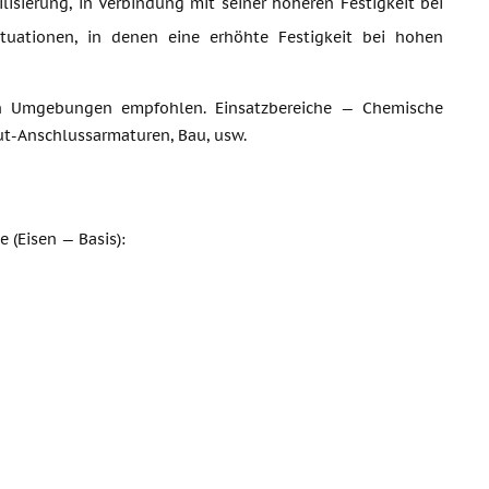
lisierung, in Verbindung mit seiner höheren Festigkeit bei
uationen, in denen eine erhöhte Festigkeit bei hohen
den Umgebungen empfohlen. Einsatzbereiche — Chemische
ut-Anschlussarmaturen, Bau, usw.
(Eisen — Basis):