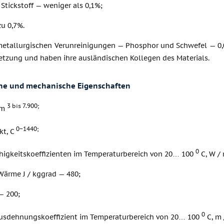
tickstoff — weniger als 0,1%;
zu 0,7%.
metallurgischen Verunreinigungen — Phosphor und Schwefel — 0,
zung und haben ihre ausländischen Kollegen des Materials.
che und mechanische Eigenschaften
3 bis 7.900;
 m
0−1440;
kt, C
0
higkeitskoeffizienten im Temperaturbereich von 20… 100
C, W /
Wärme J / kggrad — 480;
— 200;
0
sdehnungskoeffizient im Temperaturbereich von 20… 100
C, m 