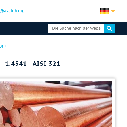
@avglob.org
t /
 1.4541 - AISI 321