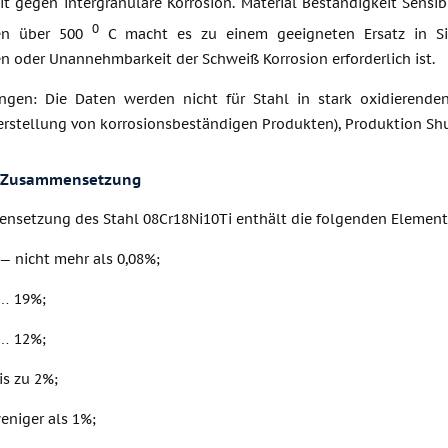
t gegen intergranulare Korrosion. Material Beständigkeit Sensibi
0
en über 500
C macht es zu einem geeigneten Ersatz in Sit
n oder Unannehmbarkeit der Schweiß Korrosion erforderlich ist.
ungen: Die Daten werden nicht für Stahl in stark oxidieren
Herstellung von korrosionsbeständigen Produkten), Produktion Sh
 Zusammensetzung
nsetzung des Stahl 08Cr18Ni10Ti enthält die folgenden Elemente 
— nicht mehr als 0,08%;
… 19%;
0… 12%;
s zu 2%;
eniger als 1%;