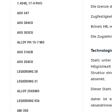
1.4548, 17-4 PH®
Die Grenze 
AISI 347
Zugfestigke
AISI 304CU
Brinell HB, 
AISI 303CU
Die Zugdehn
ALLOY PH 15-7 MO
Technologi
AISI 316CB
Stahl unter
AISI 204CU
Möglichkeit
LEGIERUNG 28
Struktur ei
absenkt.
LEGIERUNG 31
Dieser Stahl
ALLOY 254SMO
daher ist 
LEGIERUNG 926
oksalatirova
AM-350