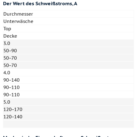
Der Wert des Schweißstroms, A
Durchmesser
Unterwäsche
Top
Decke
3.0
50−90
50−70
50−70
4.0
90−140
90−110
90−110
5.0
120−170
120−140