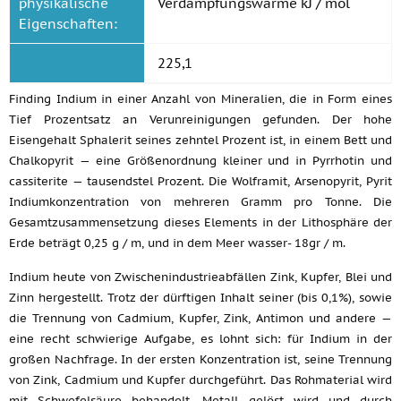
physikalische
Verdampfungswärme kJ / mol
Eigenschaften:
225,1
Finding Indium in einer Anzahl von Mineralien, die in Form eines
Tief Prozentsatz an Verunreinigungen gefunden. Der hohe
Eisengehalt Sphalerit seines zehntel Prozent ist, in einem Bett und
Chalkopyrit — eine Größenordnung kleiner und in Pyrrhotin und
cassiterite — tausendstel Prozent. Die Wolframit, Arsenopyrit, Pyrit
Indiumkonzentration von mehreren Gramm pro Tonne. Die
Gesamtzusammensetzung dieses Elements in der Lithosphäre der
Erde beträgt 0,25 g / m, und in dem Meer wasser- 18gr / m.
Indium heute von Zwischenindustrieabfällen Zink, Kupfer, Blei und
Zinn hergestellt. Trotz der dürftigen Inhalt seiner (bis 0,1%), sowie
die Trennung von Cadmium, Kupfer, Zink, Antimon und andere —
eine recht schwierige Aufgabe, es lohnt sich: für Indium in der
großen Nachfrage. In der ersten Konzentration ist, seine Trennung
von Zink, Cadmium und Kupfer durchgeführt. Das Rohmaterial wird
mit Schwefelsäure behandelt, Metall gelöst wird und durch