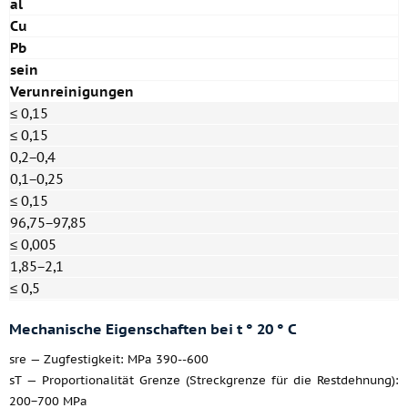
al
Cu
Pb
sein
Verunreinigungen
≤ 0,15
≤ 0,15
0,2−0,4
0,1−0,25
≤ 0,15
96,75−97,85
≤ 0,005
1,85−2,1
≤ 0,5
Mechanische Eigenschaften bei t ° 20 ° C
sre — Zugfestigkeit: MPa 390--600
sT — Proportionalität Grenze (Streckgrenze für die Restdehnung):
200−700 MPa