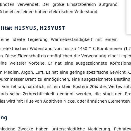
sknoten verwendet. Der große Einsatzbereich aufgrund
 Schmelzen, einen hohen elektrischen Widerstand.
alität H15YU5, H23YU5T
t eine ideale Legierung Wärmebeständigkeit mit einem
en elektrischen Widerstand von bis zu 1450 ° C Kombinieren (
n. Diese Eigenschaften ermöglichen die Verwendung einer Legieru
ihe weiterer Vorteile: Er hat eine ausgezeichnete Korrosion
 Medien, Argon, Luft. Es hat eine geringe spezifische Gewicht 7
urchmesser Draht zu ermöglichen, eine ausgezeichnete Beständ
 von fehrali, natürlich, ist ein klein Kosten: 20% des Wertes so
rch seine Zerbrechlichkeit genannt werden, die stark den P
ies wird mit Hilfe von Additiven Nickel oder ähnlichen Elementen 
ung
chiedene Zwecke haben unterschiedliche Markierung. Fehrale