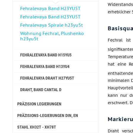
Widerstand
Fehralevaya Band H23YU5T
erheblicher
Fehralevaya Band H23YU5T
Fehralevaya Spirale h23yu5t
Basisqu
Wohnung Fechral, ​​Plushenko
h23yu5t
Fechral is
signifikant
FEHRALEEVAYA BAND H15YU5
Temperature
hat eine Re
FEHRALEVAYA BAND H13YU4
enthaltenden
FEHRALEVAYA DRAHT H27YU5T
minimalen D
Hauptvorteil
DRAHT, BAND CANTAL D
kann nur du
erschwert. D
PRÄZISION LEGIERUNGEN
PRÄZISIONS-LEGIERUNGEN DIN, EN
Markier
STAHL ХН32Т - ХН78Т
Draht vers