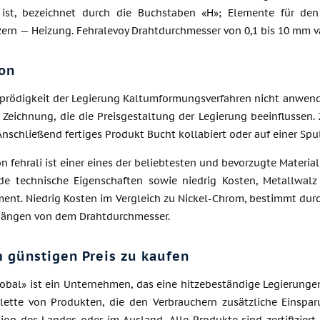
 ist, bezeichnet durch die Buchstaben «H»; Elemente für de
ern — Heizung. Fehralevoy Drahtdurchmesser von 0,1 bis 10 mm va
on
prödigkeit der Legierung Kaltumformungsverfahren nicht anwendb
 Zeichnung, die die Preisgestaltung der Legierung beeinflussen.
Anschließend fertiges Produkt Bucht kollabiert oder auf einer Sp
n fehrali ist einer eines der beliebtesten und bevorzugte Materia
de technische Eigenschaften sowie niedrig Kosten, Metallwalz 
nt. Niedrig Kosten im Vergleich zu Nickel-Chrom, bestimmt durch
hängen von dem Drahtdurchmesser.
 günstigen Preis zu kaufen
lobal» ist ein Unternehmen, das eine hitzebeständige Legierung
alette von Produkten, die den Verbrauchern zusätzliche Einspar