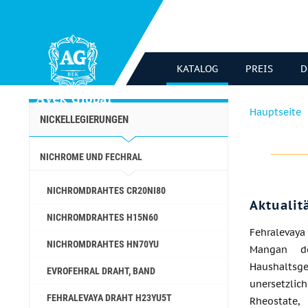
KATALOG
PREIS
D
Hauptseite
NICKELLEGIERUNGEN
NICHROME UND FECHRAL
NICHROMDRAHTES CR20NI80
Aktualit
NICHROMDRAHTES H15N60
Fehralevay
NICHROMDRAHTES HN70YU
Mangan do
Haushalts
EVROFEHRAL DRAHT, BAND
unersetzlic
FEHRALEVAYA DRAHT H23YU5T
Rheostat