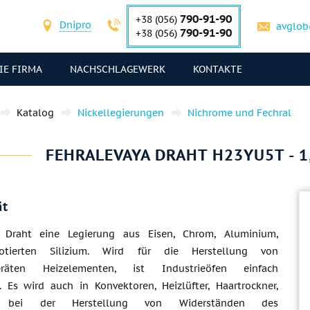
790-91-90
+38 (056)
Dnipro
avglob
790-91-90
+38 (056)
IE FIRMA
NACHSCHLAGEWERK
KONTAKTE
Katalog
Nickellegierungen
Nichrome und Fechral
FEHRALEVAYA DRAHT H23YU5T - 1
ät
a Draht eine Legierung aus Eisen, Chrom, Aluminium,
tierten Silizium. Wird für die Herstellung von
geräten Heizelementen, ist Industrieöfen einfach
h. Es wird auch in Konvektoren, Heizlüfter, Haartrockner,
e, bei der Herstellung von Widerständen des