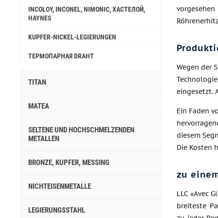
vorgesehen
INCOLOY, INCONEL, NIMONIC, ХАСТЕЛОЙ,
HAYNES
Röhrenerhitz
KUPFER-NICKEL-LEGIERUNGEN
Produkti
ТЕРМОПАРНАЯ DRAHT
Wegen der S
Technologie
TITAN
eingesetzt. 
MATEA
Ein Faden vo
hervorragen
SELTENE UND HOCHSCHMELZENDEN
diesem Segme
METALLEN
Die Kosten 
BRONZE, KUPFER, MESSING
zu einem
NICHTEISENMETALLE
LLC «Avec G
breiteste P
LEGIERUNGSSTAHL