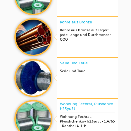
Rohre aus Bronze
Rohre aus Bronze auf Lager:
jede Länge und Durchmesser -
OOO
Seile und Taue
Seile und Taue
Wohnung Fechral, ​​Plushenko
h23yu5t
Wohnung Fechral, ​​
Plyushchenkov h23yu5t - 1,4765
- Kanthal A-1 ®