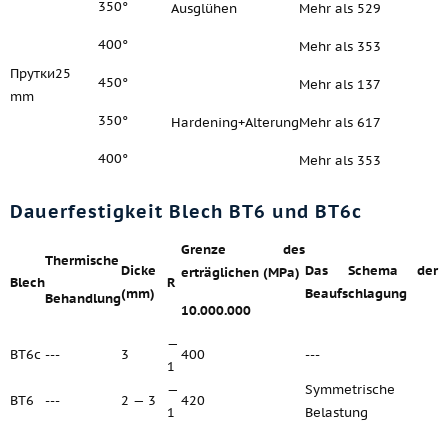
350°
Ausglühen
Mehr als 529
400°
Mehr als 353
Прутки25
450°
Mehr als 137
mm
350°
Hardening+Alterung
Mehr als 617
400°
Mehr als 353
Dauerfestigkeit Blech ВТ6 und ВТ6с
Grenze des
Thermische
Dicke
Das Schema der
erträglichen (MPa)
Blech
R
(mm)
Beaufschlagung
Behandlung
10.000.000
—
ВТ6с
---
3
400
---
1
—
Symmetrische
ВТ6
---
2 — 3
420
1
Belastung