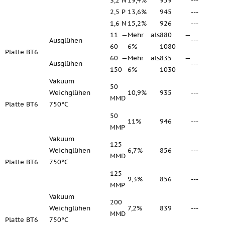
3,2 N
19,4%
959
---
2,5 P
13,6%
945
---
1,6 N
15,2%
926
---
11 —
Mehr als
880 —
Ausglühen
---
60
6%
1080
Platte ВТ6
60 —
Mehr als
835 —
Ausglühen
---
150
6%
1030
Vakuum
50
Weichglühen
10,9%
935
---
MMD
Platte ВТ6
750°C
50
11%
946
---
MMP
Vakuum
125
Weichglühen
6,7%
856
---
MMD
Platte ВТ6
750°C
125
9,3%
856
---
MMP
Vakuum
200
Weichglühen
7,2%
839
---
MMD
Platte ВТ6
750°C