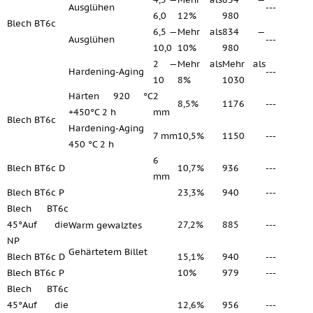
Ausglühen
---
6,0
12%
980
Blech ВТ6с
6,5 —
Mehr als
834 —
Ausglühen
---
10,0
10%
980
2 —
Mehr als
Mehr als
Hardening-Aging
---
10
8%
1030
Härten 920 °C
2
8,5%
1176
---
+450°C 2 h
mm
Blech ВТ6с
Hardening-Aging
7 mm
10,5%
1150
---
450 °C 2 h
6
Blech ВТ6с D
10,7%
936
---
mm
Blech ВТ6с P
23,3%
940
---
Blech ВТ6с
45°Auf die
27,2%
885
---
Warm gewalztes
NP
Gehärtetem Billet
Blech ВТ6с D
15,1%
940
---
Blech ВТ6с P
10%
979
---
Blech ВТ6с
45°Auf die
12,6%
956
---