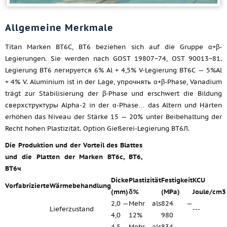
Allgemeine Merkmale
Titan Marken ВТ6С, ВТ6 beziehen sich auf die Gruppe α+β-
Legierungen. Sie werden nach GOST 19807−74, OST 90013−81.
Legierung ВТ6 легируется 6% Al + 4,5% V-Legierung ВТ6С — 5%Al
+ 4% V. Aluminium ist in der Lage, упрочнять α+β-Phase, Vanadium
trägt zur Stabilisierung der β-Phase und erschwert die Bildung
сверхструктуры Alpha-2 in der α-Phase… das Altern und Härten
erhöhen das Niveau der Stärke 15 — 20% unter Beibehaltung der
Recht hohen Plastizität. Option Gießerei-Legierung ВТ6Л.
Die Produktion und der Vorteil des Blattes
und die Platten der Marken ВТ6с, ВТ6,
ВТ6ч
Dicke
Plastizität
Festigkeit
KCU
Vorfabrizierte
Wärmebehandlung
(mm)
δ%
(MPa)
Joule/cm3
2,0 —
Mehr als
824 —
Lieferzustand
---
4,0
12%
980
4,5 —
Mehr als
834 —