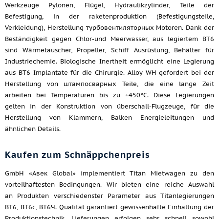
Werkzeuge Pylonen, Flügel, Hydraulikzylinder, Teile der
Befestigung, in der raketenproduktion (Befestigungsteile,
Verkleidung), Herstellung турбовентиляторных Motoren. Dank der
Beständigkeit gegen Chlor-und Meerwasser, aus legiertem ВТ6
sind Wärmetauscher, Propeller, Schiff Ausrüstung, Behälter für
Industriechemie. Biologische Inertheit ermöglicht eine Legierung
aus ВТ6 Implantate für die Chirurgie. Alloy WH gefordert bei der
Herstellung von штампосварных Teile, die eine lange Zeit
arbeiten bei Temperaturen bis zu +450°C. Diese Legierungen
gelten in der Konstruktion von überschall-Flugzeuge, für die
Herstellung von Klammern, Balken Energieleitungen und
ähnlichen Details.
Kaufen zum Schnäppchenpreis
GmbH «Авек Global» implementiert Titan Mietwagen zu den
vorteilhaftesten Bedingungen. Wir bieten eine reiche Auswahl
an Produkten verschiedenster Parameter aus Titanlegierungen
ВТ6, ВТ6с, ВТ6Ч. Qualität garantiert gewissenhafte Einhaltung der
Produktionstechnik. Lieferungen erfolgen sehr schnell sowohl