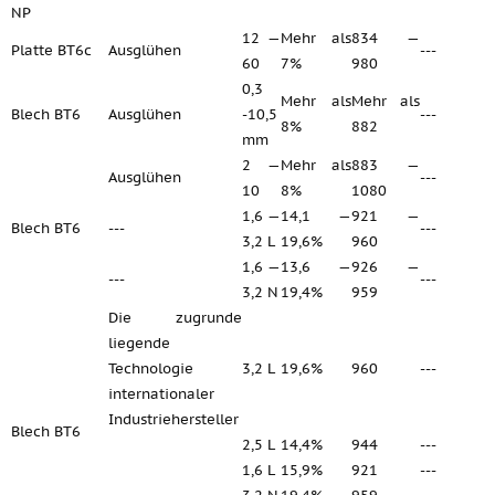
NP
12 —
Mehr als
834 —
Platte ВТ6с
Ausglühen
---
60
7%
980
0,3
Mehr als
Mehr als
Blech ВТ6
Ausglühen
-10,5
---
8%
882
mm
2 —
Mehr als
883 —
Ausglühen
---
10
8%
1080
1,6 —
14,1 —
921 —
Blech ВТ6
---
---
3,2 L
19,6%
960
1,6 —
13,6 —
926 —
---
---
3,2 N
19,4%
959
Die zugrunde
liegende
Technologie
3,2 L
19,6%
960
---
internationaler
Industriehersteller
Blech ВТ6
2,5 L
14,4%
944
---
1,6 L
15,9%
921
---