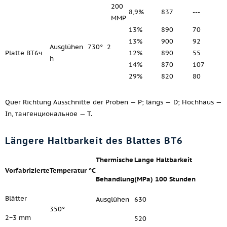
200
8,9%
837
---
MMP
13%
890
70
13%
900
92
Ausglühen 730° 2
Platte ВТ6ч
12%
890
55
h
14%
870
107
29%
820
80
Quer Richtung Ausschnitte der Proben — P; längs — D; Hochhaus —
In, тангенциональное — T.
Längere Haltbarkeit des Blattes ВТ6
Thermische
Lange Haltbarkeit
Vorfabrizierte
Temperatur °C
Behandlung
(MPa) 100 Stunden
Blätter
Ausglühen
630
350°
2−3 mm
520