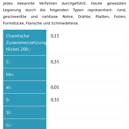
jedes bekannte Verfahren durchgeführt. Heute gewalzten
Legierung durch die folgenden Typen repräsentiert: rund,
geschweißte und nahtlose Rohre, Drähte, Platten, Folien,
Formstücke, Flansche und Schmiedeteile.
Chemische
0,15
Zusammensetzung
Nickel 200.:
C:
0,35
Mn:
al:
0,01
S:
0,35
Si:
Cr: