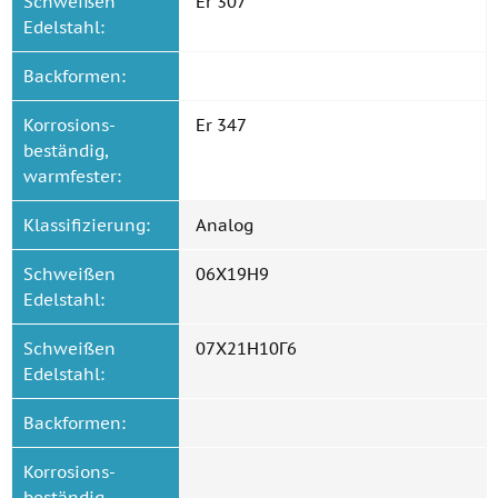
Schweißen
Er 307
Edelstahl:
Backformen:
Korrosions-
Er 347
beständig,
warmfester:
Klassifizierung:
Analog
Schweißen
06Х19Н9
Edelstahl:
Schweißen
07Х21Н10Г6
Edelstahl:
Backformen:
Korrosions-
beständig,