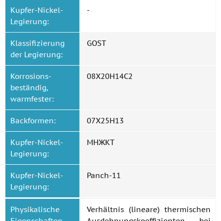
Kupfer-Nickel-
-
Legierung:
Klassifizierung
GOST
der Legierung:
Korrosions-
08Х20Н14С2
beständig,
warmfester:
Backformen:
07Х25Н13
Kupfer-Nickel-
МНЖКТ
Legierung:
Kupfer-Nickel-
Panch-11
Legierung:
Physikalische
Verhältnis (lineare) thermischen
Eigenschaften
Ausdehnungskoeffizienten bei