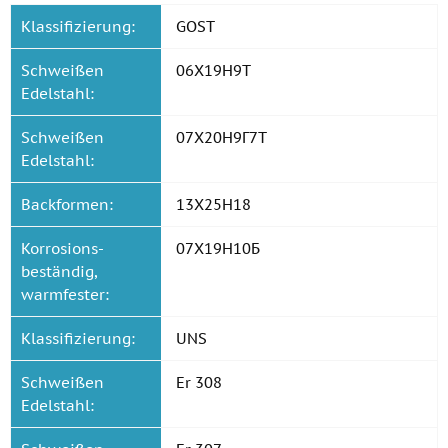
Klassifizierung:
GOST
Schweißen
06Х19Н9Т
Edelstahl:
Schweißen
07Х20Н9Г7Т
Edelstahl:
Backformen:
13Х25Н18
Korrosions-
07Х19Н10Б
beständig,
warmfester:
Klassifizierung:
UNS
Schweißen
Er 308
Edelstahl: