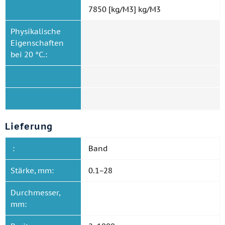
7850 [kg/M3] kg/M3
Physikalische
Eigenschaften
bei 20 °C.:
Lieferung
:
Band
Stärke, mm:
0.1−28
Durchmesser,
mm: