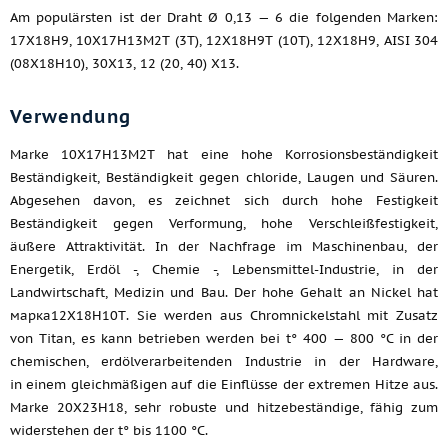
Am populärsten ist der Draht Ø 0,13 — 6 die folgenden Marken:
17Х18Н9, 10Х17Н13М2Т (3T), 12Х18Н9Т (10T), 12Х18Н9, AISI 304
(08Х18Н10), 30Х13, 12 (20, 40) X13.
Verwendung
Marke 10Х17Н13М2Т hat eine hohe Korrosionsbeständigkeit
Beständigkeit, Beständigkeit gegen chloride, Laugen und Säuren.
Abgesehen davon, es zeichnet sich durch hohe Festigkeit
Beständigkeit gegen Verformung, hohe Verschleißfestigkeit,
äußere Attraktivität. In der Nachfrage im Maschinenbau, der
Energetik, Erdöl -, Chemie -, Lebensmittel-Industrie, in der
Landwirtschaft, Medizin und Bau. Der hohe Gehalt an Nickel hat
марка12Х18Н10Т. Sie werden aus Chromnickelstahl mit Zusatz
von Titan, es kann betrieben werden bei t° 400 — 800 °C in der
chemischen, erdölverarbeitenden Industrie in der Hardware,
in einem gleichmäßigen auf die Einflüsse der extremen Hitze aus.
Marke 20Х23Н18, sehr robuste und hitzebeständige, fähig zum
widerstehen der t° bis 1100 °C.