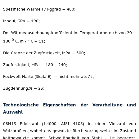
Spezifische Wärme J / kggrad — 480;
Modul, GPa — 190;
Der Wärmeausdehnungskoeffizient im Temperaturbereich von 20…
0
100
C, m / ° C — 11;
Die Grenze der Zugfestigkeit, MPa — 500;
Zugfestigkeit, MPa — 180… 240;
Rockwell-Härte (Skala B), — nicht mehr als 75;
Zugdehnung,% — 23;
Technologische Eigenschaften der Verarbeitung und
Auswahl
08H13 Edelstahl (1.4000, AISI 410S) in einer Vielzahl von
Walzprofilen, wobei das gewalzte Blech vorzugsweise im Zustand
kaltgewalzte kommt. Schweißbarkeit von Stahl — ist begrenzt.