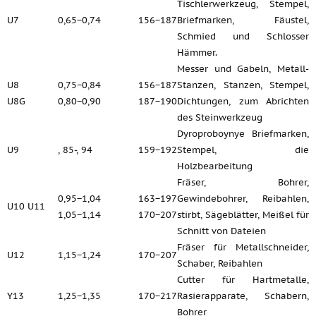
Tischlerwerkzeug, Stempel,
U7
0,65−0,74
156−187
Briefmarken, Fäustel,
Schmied und Schlosser
Hämmer.
Messer und Gabeln, Metall-
U8
0,75−0,84
156−187
Stanzen, Stanzen, Stempel,
U8G
0,80−0,90
187−190
Dichtungen, zum Abrichten
des Steinwerkzeug
Dyroproboynye Briefmarken,
U9
, 85-, 94
159−192
Stempel, die
Holzbearbeitung
Fräser, Bohrer,
0,95−1,04
163−197
Gewindebohrer, Reibahlen,
U10 U11
1,05−1,14
170−207
stirbt, Sägeblätter, Meißel für
Schnitt von Dateien
Fräser für Metallschneider,
U12
1,15−1,24
170−207
Schaber, Reibahlen
Cutter für Hartmetalle,
Y13
1,25−1,35
170−217
Rasierapparate, Schabern,
Bohrer