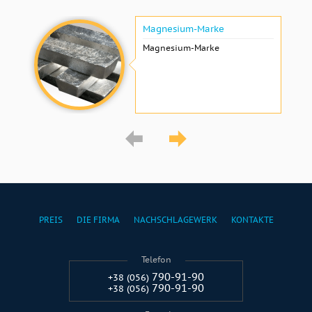
Magnesium-Marke
Magnesium-Marke
PREIS
DIE FIRMA
NACHSCHLAGEWERK
KONTAKTE
Telefon
790-91-90
+38 (056)
790-91-90
+38 (056)