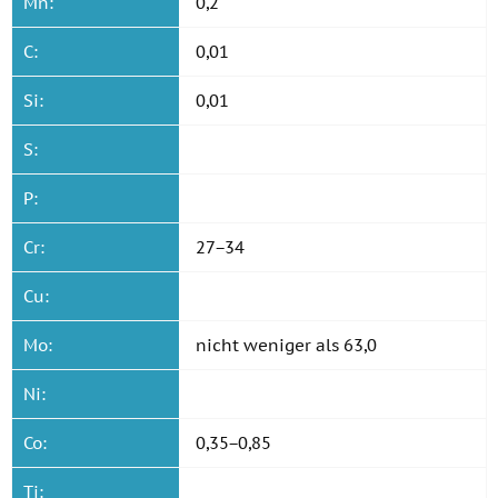
Mn:
0,2
C:
0,01
Si:
0,01
S:
P:
Cr:
27−34
Cu:
Mo:
nicht weniger als 63,0
Ni:
Co:
0,35−0,85
Ti: