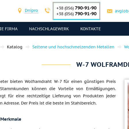
790-91-90
+38 (056)
Dnipro
avglob
790-91-90
+38 (056)
IE FIRMA
NACHSCHLAGEWERK
KONTAKTE
Katalog
Seltene und hochschmelzenden Metallen
Wo
W-7 WOLFRAMD
eter bieten Wolframdraht W-7 für einen günstigen Preis
 Stammkunden können die Vorteile von Ermäßigungen.
orgt für eine rechtzeitige Lieferung von Produkten jeder
Adresse. Der Preis ist die beste im Stahlbereich.
 Merkmale