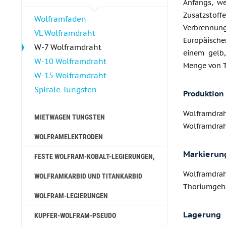
Anfangs, w
Zusatzstoff
Wolframfaden
Verbrennung
VL Wolframdraht
Europäische
W-7 Wolframdraht
einem gelb,
W-10 Wolframdraht
Menge von T
W-15 Wolframdraht
Spirale Tungsten
Produktion
Wolframdrah
MIETWAGEN TUNGSTEN
Wolframdraht
WOLFRAMELEKTRODEN
Markierun
FESTE WOLFRAM-KOBALT-LEGIERUNGEN,
Wolframdrah
WOLFRAMKARBID UND TITANKARBID
Thoriumgeha
WOLFRAM-LEGIERUNGEN
Lagerung
KUPFER-WOLFRAM-PSEUDO