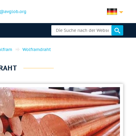
@avglob.org
lfram
Wolframdraht
RAHT