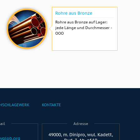
Rohre aus Bronze
Rohre aus Bronze auf Lager:
jede Länge und Durchmesser -
OOO
HSCHLAGEWERK
KONTAKTE
ail
Adresse
49000, m. Dinipro, wul. Kadett,
vglob.org