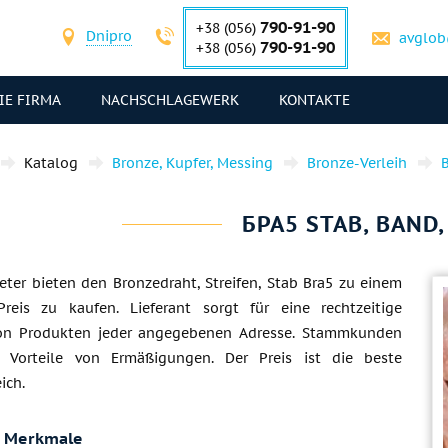
790-91-90
+38 (056)
Dnipro
avglob
790-91-90
+38 (056)
IE FIRMA
NACHSCHLAGEWERK
KONTAKTE
Katalog
Bronze, Kupfer, Messing
Bronze-Verleih
БРА5 STAB, BAND
eter bieten den Bronzedraht, Streifen, Stab Bra5 zu einem
reis zu kaufen. Lieferant sorgt für eine rechtzeitige
von Produkten jeder angegebenen Adresse. Stammkunden
 Vorteile von Ermäßigungen. Der Preis ist die beste
ich.
e Merkmale