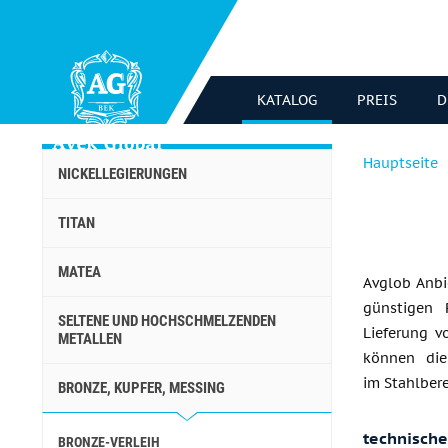
KATALOG
PREIS
D
Hauptseite
NICKELLEGIERUNGEN
TITAN
MATEA
Avglob Anbi
günstigen P
SELTENE UND HOCHSCHMELZENDEN
Lieferung 
METALLEN
können die
im Stahlbere
BRONZE, KUPFER, MESSING
technisch
BRONZE-VERLEIH