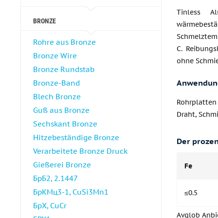
Tinless Al
BRONZE
wärmebestän
Schmelztemp
Rohre aus Bronze
C. Reibungs
Bronze Wire
ohne Schmie
Bronze Rundstab
Anwendun
Bronze-Band
Blech Bronze
Rohrplatten
Guß aus Bronze
Draht, Schm
Sechskant Bronze
Hitzebeständige Bronze
Der prozen
Verarbeitete Bronze Druck
Gießerei Bronze
Fe
БрБ2, 2.1447
БрКМц3-1, CuSi3Mn1
≤0.5
БрХ, CuCr
Avglob Anbie