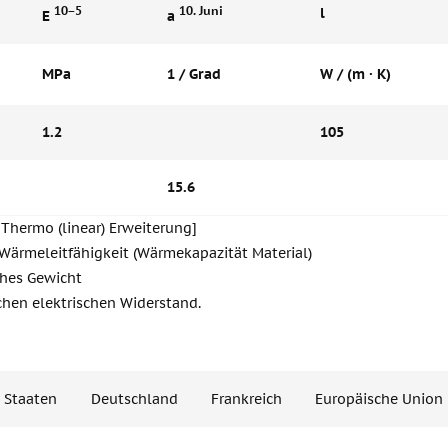
10−5
10. Juni
l
E
a
MPa
1 / Grad
W / (m · K)
1.2
105
15.6
Thermo (linear) Erweiterung]
 Wärmeleitfähigkeit (Wärmekapazität Material)
ches Gewicht
chen elektrischen Widerstand.
e Staaten
Deutschland
Frankreich
Europäische Union