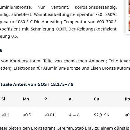
uminiumbronze. Nun verformt, korrosionsbeständig,
dig, abriebfest. Warmbearbeitungstemperatur 750- 850ºC
eratur 1060 ° C Die Annealing-Temperatur von 600−700 °
koeffizient mit Schmierung 0,007. Der Reibungskoeffizient
rung 0,3.
g
 von Kondensatoren, Teile von chemischen Anlagen; Teile kryo
ieden); Elektroden für Aluminium-Bronze und Eisen Bronze autom
tuale Anteil von GOST 18.175−7 8
Si
Mn
P
al
Cu
Pb
≤0.1
≤0.5
≤0.01
4 — 6
92,9−96
≤0
ter bieten den Bronzedraht, Streifen, Stab Bra5 zu einem günstige