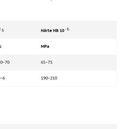
d
-1.
Härte HB 10
5
%
MPa
60−70
65−75
4−6
190−210