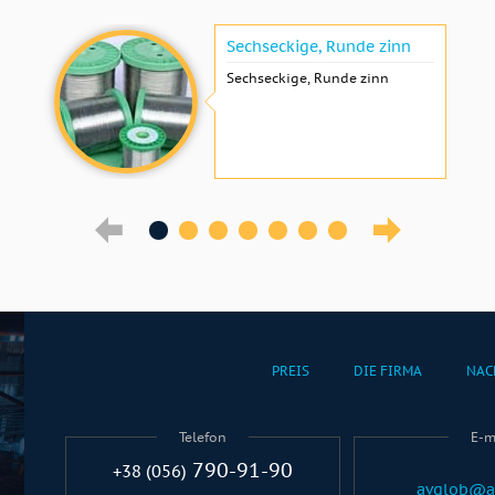
Sechseckige, Runde zinn
Sechseckige, Runde zinn
PREIS
DIE FIRMA
NAC
Telefon
E-m
790-91-90
+38 (056)
avglob@a