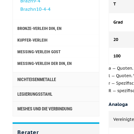
Brazh9-4
T
Brazhn10-4-4
Grad
BRONZE-VERLEIH DIN, EN
20
KUPFER-VERLEIH
MESSING-VERLEIH GOST
100
MESSING-VERLEIH DER DIN, EN
a — Quoten. 
l — Quoten.
NICHTEISENMETALLE
r — Spezifis
R — spezifis
LEGIERUNGSSTAHL
Analoga
MESHES UND DIE VERBINDUNG
Vereinigt
Berater