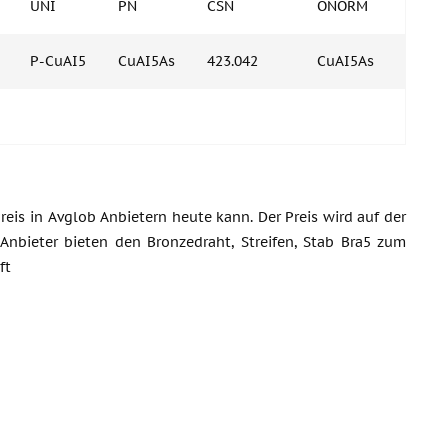
UNI
PN
CSN
ONORM
P-CuAI5
CuAI5As
423.042
CuAI5As
reis in Avglob Anbietern heute kann. Der Preis wird auf der
Anbieter bieten den Bronzedraht, Streifen, Stab Bra5 zum
ft