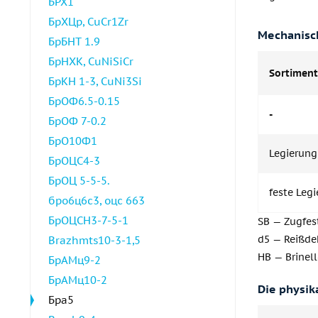
БРХ1
БрХЦр, CuCr1Zr
Mechanisch
БрБНТ 1.9
БрНХК, CuNiSiCr
Sortiment
БрКН 1-3, CuNi3Si
БрОФ6.5-0.15
-
БрОФ 7-0.2
БрО10Ф1
Legierung
БрОЦС4-3
БрОЦ 5-5-5.
feste Leg
бро6ц6с3, оцс 663
БрОЦСН3-7-5-1
SB — Zugfes
d5 — Reißd
Brazhmts10-3-1,5
HB — Brinell
БрАМц9-2
БрАМц10-2
Die physik
Бра5