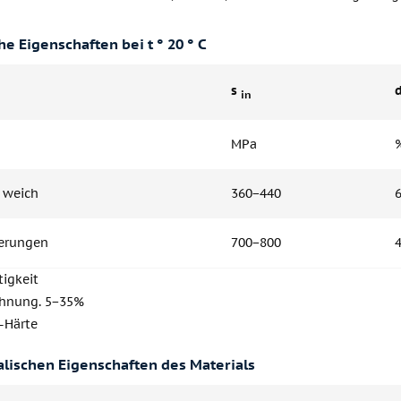
e Eigenschaften bei t ° 20 ° C
s
in
MPa
 weich
360−440
ierungen
700−800
tigkeit
ehnung. 5−35%
-Härte
alischen Eigenschaften des Materials