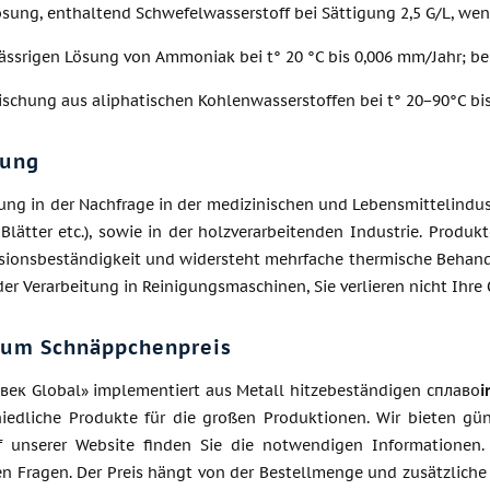
ösung, enthaltend Schwefelwasserstoff bei Sättigung 2,5 G/L, wen
ässrigen Lösung von Ammoniak bei t° 20 °C bis 0,006 mm/Jahr; be
ischung aus aliphatischen Kohlenwasserstoffen bei t° 20−90°C bi
ung
ung in der Nachfrage in der medizinischen und Lebensmittelindust
Blätter etc.), sowie in der holzverarbeitenden Industrie. Produ
osionsbeständigkeit und widersteht mehrfache thermische Behandl
er Verarbeitung in Reinigungsmaschinen, Sie verlieren nicht Ihre
zum Schnäppchenpreis
Авек Global» implementiert aus Metall hitzebeständigen сплаво
i
hiedliche Produkte für die großen Produktionen. Wir bieten g
 unserer Website finden Sie die notwendigen Informationen.
n Fragen. Der Preis hängt von der Bestellmenge und zusätzliche 