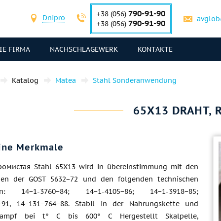
790-91-90
+38 (056)
Dnipro
avglob
790-91-90
+38 (056)
IE FIRMA
NACHSCHLAGEWERK
KONTAKTE
Katalog
Matea
Stahl Sonderanwendung
65Х13 DRAHT, 
ine Merkmale
хромистая Stahl 65Х13 wird in übereinstimmung mit den
gen der GOST 5632−72 und den folgenden technischen
en: 14−1-3760−84; 14−1-4105−86; 14−1-3918−85;
−91, 14−131−764−88. Stabil in der Nahrungskette und
dampf bei t° C bis 600° C Hergestellt Skalpelle,