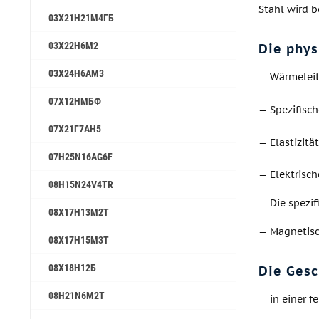
Stahl wird b
03Х21Н21М4ГБ
03Х22Н6М2
Die phys
03Х24Н6АМ3
— Wärmeleitf
07Х12НМБФ
— Spezifisch
07Х21Г7АН5
— Elastizitä
07H25N16AG6F
— Elektrisc
08H15N24V4TR
— Die spezif
08Х17Н13М2Т
— Magnetisc
08Х17Н15М3Т
08Х18Н12Б
Die Gesc
08H21N6M2T
— in einer 