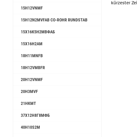
kürzester Ze
15H12VNMF
15H12N2MVFAB CO-ROHR RUNDSTAB
15Х16К5Н2МВФАБ
15Х16Н2АМ
18H11MNFB
18H12VMBFR
20H12VNMF
20H3MVF
21НКМТ
37Х12Н8Г8МФБ
40H10S2M