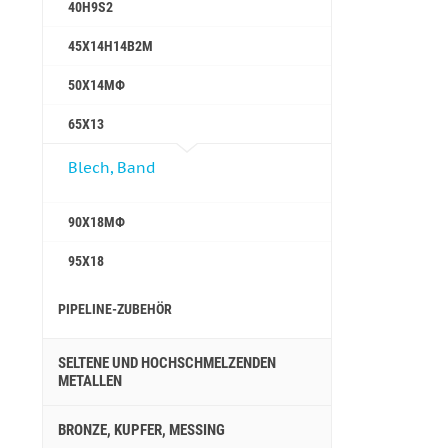
40H9S2
45Х14Н14В2М
50Х14МФ
65Х13
Blech, Band
90Х18МФ
95Х18
PIPELINE-ZUBEHÖR
SELTENE UND HOCHSCHMELZENDEN
METALLEN
BRONZE, KUPFER, MESSING