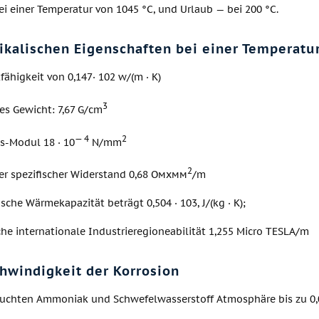
ei einer Temperatur von 1045 °C, und Urlaub — bei 200 °C.
ikalischen Eigenschaften bei einer Temperatu
ähigkeit von 0,147· 102 w/(m · K)
3
es Gewicht: 7,67 G/cm
— 4
2
ts-Modul 18 · 10
N/mm
2
her spezifischer Widerstand 0,68 Омхмм
/m
ische Wärmekapazität beträgt 0,504 · 103, J/(kg · K);
he internationale Industrieregioneabilität 1,255 Micro TESLA/m
hwindigkeit der Korrosion
feuchten Ammoniak und Schwefelwasserstoff Atmosphäre bis zu 0