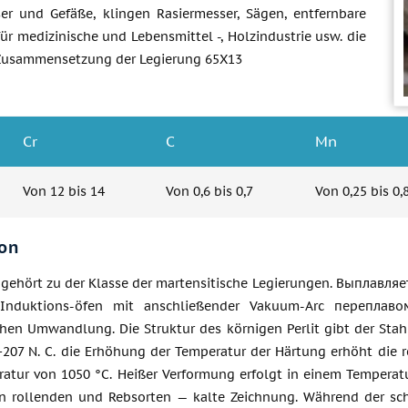
r und Gefäße, klingen Rasiermesser, Sägen, entfernbare
 für medizinische und Lebensmittel -, Holzindustrie usw. die
Zusammensetzung der Legierung 65Х13
Cr
C
Mn
Von 12 bis 14
Von 0,6 bis 0,7
Von 0,25 bis 0,
on
 gehört zu der Klasse der martensitische Legierungen. Выплавляе
Induktions-öfen mit anschließender Vakuum-Arc переплаво
chen Umwandlung. Die Struktur des körnigen Perlit gibt der Sta
−207 N. C. die Erhöhung der Temperatur der Härtung erhöht die r
ratur von 1050 °C. Heißer Verformung erfolgt in einem Temperat
on rollenden und Rebsorten — kalte Zeichnung. Während der sch