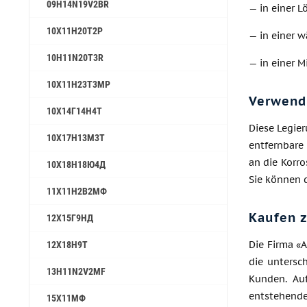
09H14N19V2BR
— in einer L
10Х11Н20Т2Р
— in einer w
10H11N20T3R
— in einer M
10Х11Н23Т3МР
Verwend
10Х14Г14Н4Т
Diese Legier
10Х17Н13М3Т
entfernbare 
an die Korr
10Х18Н18Ю4Д
Sie können d
11Х11Н2В2МФ
Kaufen 
12Х15Г9НД
Die Firma «
12Х18Н9Т
die untersc
13H11N2V2MF
Kunden. Auf
entstehende
15Х11МФ