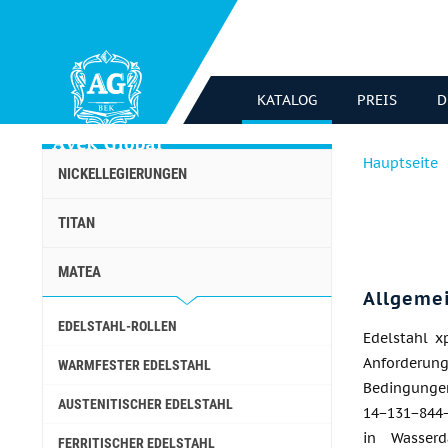
KATALOG
PREIS
D
Hauptseite
NICKELLEGIERUNGEN
TITAN
MATEA
Allgeme
EDELSTAHL-ROLLEN
Edelstahl 
Anforderun
WARMFESTER EDELSTAHL
Bedingung
AUSTENITISCHER EDELSTAHL
14−131−844
in Wasser
FERRITISCHER EDELSTAHL