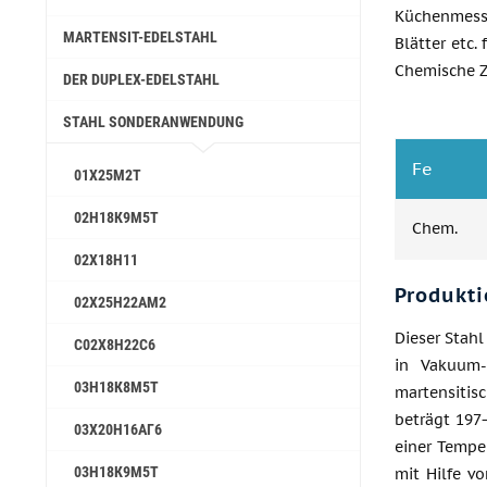
Küchenmesse
MARTENSIT-EDELSTAHL
Blätter etc.
Chemische 
DER DUPLEX-EDELSTAHL
STAHL SONDERANWENDUNG
Fe
01Х25М2Т
02Н18К9М5Т
Chem.
02Х18Н11
Produkti
02Х25Н22АМ2
Dieser Stahl
С02Х8Н22С6
in Vakuum-
03Н18К8М5Т
martensitis
beträgt 197
03Х20Н16АГ6
einer Tempe
03Н18К9М5Т
mit Hilfe v